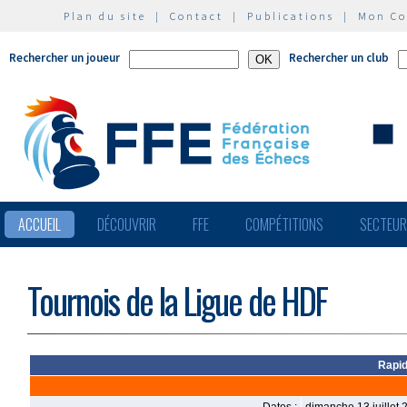
Plan du site
|
Contact
|
Publications
|
Mon C
Rechercher un joueur
Rechercher un club
ACCUEIL
DÉCOUVRIR
FFE
COMPÉTITIONS
SECTEU
Tournois de la Ligue de HDF
Rapid