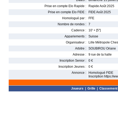
Dates :
dimanche 13 juillet 
Prise en compte Elo Rapide :
Rapide Août 2025
Prise en compte Elo FIDE :
FIDE Août 2025
Homologué par :
FFE
Nombre de rondes :
7
Cadence :
10' + [5'']
Appariements :
Suisse
Organisateur :
Lille Métropole Che
Arbitre :
SOUBIROU Oriane
Adresse :
9 rue de la halle
Inscription Senior :
0 €
Inscription Jeunes :
0 €
Annonce :
Homologué FIDE
Inscription https://
Joueurs
|
Grille
|
Classement