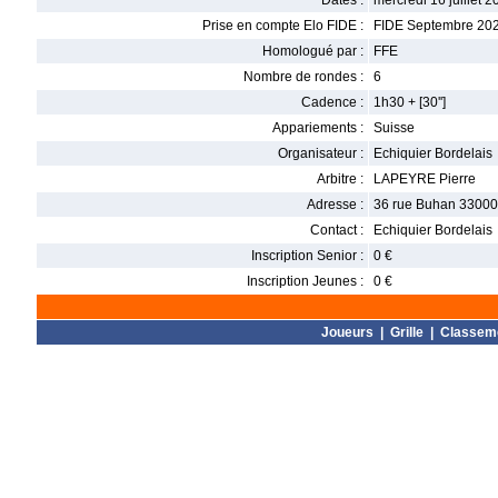
Dates :
mercredi 16 juillet 2
Prise en compte Elo FIDE :
FIDE Septembre 20
Homologué par :
FFE
Nombre de rondes :
6
Cadence :
1h30 + [30'']
Appariements :
Suisse
Organisateur :
Echiquier Bordelais
Arbitre :
LAPEYRE Pierre
Adresse :
36 rue Buhan 33000
Contact :
Echiquier Bordelais
Inscription Senior :
0 €
Inscription Jeunes :
0 €
Joueurs
|
Grille
|
Classem