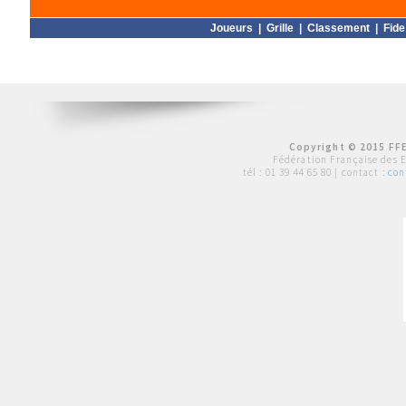
Joueurs
|
Grille
|
Classement
|
Fide
Copyright © 2015 FFE
Fédération Française des 
tél :
01 39 44 65 80
| contact :
con