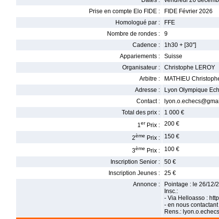
Dates :
vendredi 26 décemb
Prise en compte Elo FIDE :
FIDE Février 2026
Homologué par :
FFE
Nombre de rondes :
9
Cadence :
1h30 + [30'']
Appariements :
Suisse
Organisateur :
Christophe LEROY
Arbitre :
MATHIEU Christoph
Adresse :
Lyon Olympique Eche
Contact :
lyon.o.echecs@gmai
Total des prix :
1 000 €
er
200 €
1
Prix :
ème
150 €
2
Prix :
ème
100 €
3
Prix :
Inscription Senior :
50 €
Inscription Jeunes :
25 €
Annonce :
Pointage : le 26/12
Insc.:
- Via Helloasso : ht
- en nous contactant
Rens.: lyon.o.eche