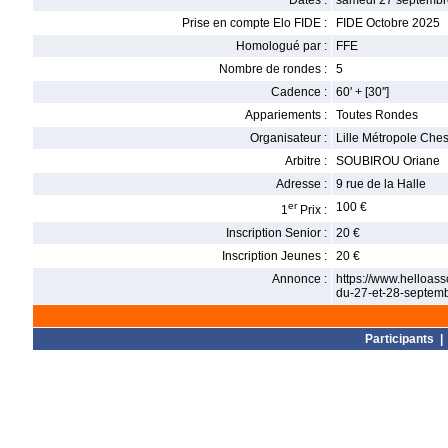
Dates :
samedi 27 septembr
Prise en compte Elo FIDE :
FIDE Octobre 2025
Homologué par :
FFE
Nombre de rondes :
5
Cadence :
60' + [30'']
Appariements :
Toutes Rondes
Organisateur :
Lille Métropole Che
Arbitre :
SOUBIROU Oriane
Adresse :
9 rue de la Halle
er
100 €
1
Prix :
Inscription Senior :
20 €
Inscription Jeunes :
20 €
Annonce :
https://www.helloass
du-27-et-28-septem
Participants