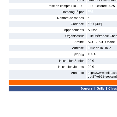
Dates :
samedi 27 septembr
Prise en compte Elo FIDE :
FIDE Octobre 2025
Homologué par :
FFE
Nombre de rondes :
5
Cadence :
60' + [30'']
Appariements :
Suisse
Organisateur :
Lille Métropole Che
Arbitre :
SOUBIROU Oriane
Adresse :
9 rue de la Halle
er
100 €
1
Prix :
Inscription Senior :
20 €
Inscription Jeunes :
20 €
Annonce :
https://www.helloass
du-27-et-28-septem
Joueurs
|
Grille
|
Clas