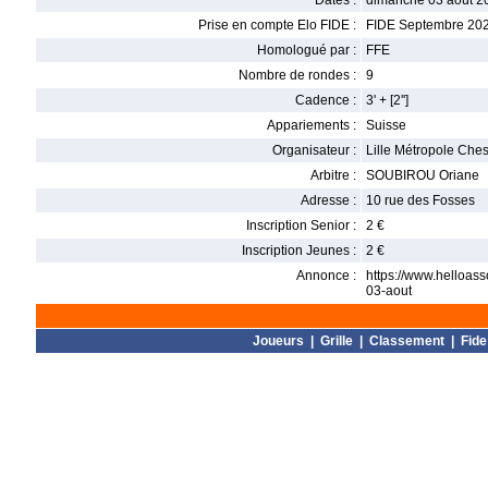
Dates :
dimanche 03 août 2
Prise en compte Elo FIDE :
FIDE Septembre 20
Homologué par :
FFE
Nombre de rondes :
9
Cadence :
3' + [2'']
Appariements :
Suisse
Organisateur :
Lille Métropole Che
Arbitre :
SOUBIROU Oriane
Adresse :
10 rue des Fosses
Inscription Senior :
2 €
Inscription Jeunes :
2 €
Annonce :
https://www.helloass
03-aout
Joueurs
|
Grille
|
Classement
|
Fide