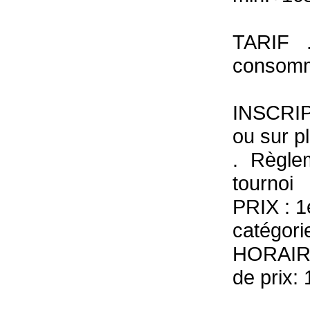
TARIF 
consomme
INSCRIP
ou sur p
. Règle
tournoi
PRIX : 1
catégorie
HORAIRE
de prix: