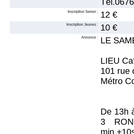
Tél.0676
Inscription Senior :
12 €
Inscription Jeunes :
10 €
Annonce :
LE SAME
LIEU Ca
101 rue 
Métro C
De 13h 
3 RON
min.+10s