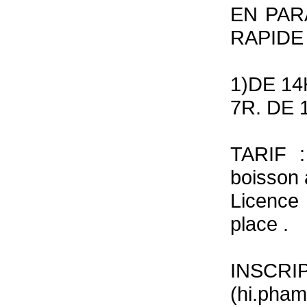
EN PAR
RAPIDE
1)DE 14
7R. DE 
TARIF :
boisson
Licence
place .
INSCR
(hi.pha