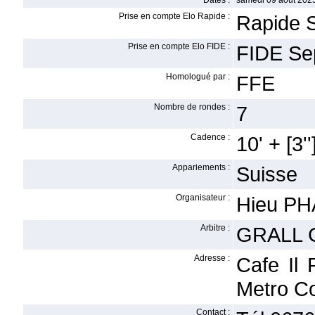
Dates :
samedi 09 août 2025
Prise en compte Elo Rapide :
Rapide 
Prise en compte Elo FIDE :
FIDE Se
Homologué par :
FFE
Nombre de rondes :
7
Cadence :
10' + [3''
Appariements :
Suisse
Organisateur :
Hieu P
Arbitre :
GRALL 
Adresse :
Cafe Il 
Metro C
Contact :