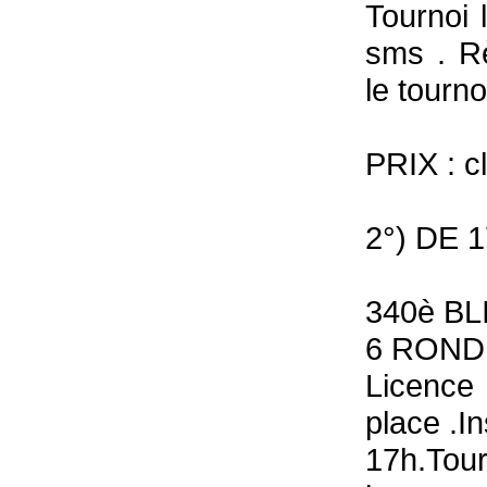
Tournoi 
sms . Rè
le tourno
PRIX : c
2°) DE 
340è B
6 ROND
Licence
place .I
17h.Tour