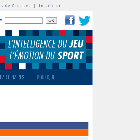
rs de Groupes
|
Imprimer
te
PARTENAIRES
BOUTIQUE