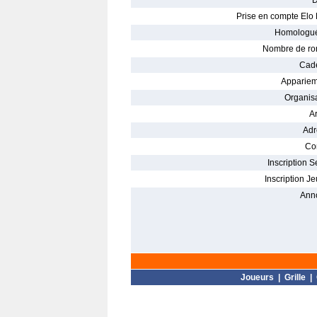
D
Prise en compte Elo 
Homologué
Nombre de ro
Cade
Appariem
Organisa
Ar
Adr
Con
Inscription S
Inscription Je
Ann
Joueurs
|
Grille
|