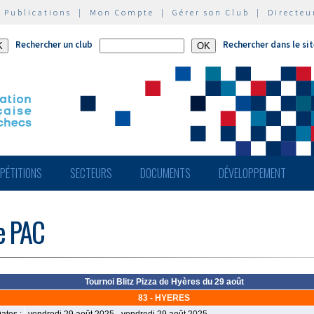
|
Publications
|
Mon Compte
|
Gérer son Club
|
Directeu
Rechercher un club
Rechercher dans le si
PÉTITIONS
SECTEURS
DOCUMENTS
DÉVELOPPEMENT
de PAC
Tournoi Blitz Pizza de Hyères du 29 août
83 - HYERES