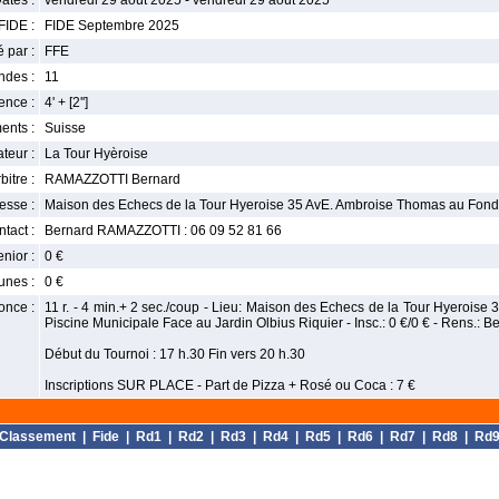
ates :
vendredi 29 août 2025 - vendredi 29 août 2025
FIDE :
FIDE Septembre 2025
 par :
FFE
ndes :
11
nce :
4' + [2'']
ents :
Suisse
teur :
La Tour Hyèroise
bitre :
RAMAZZOTTI Bernard
esse :
Maison des Echecs de la Tour Hyeroise 35 AvE. Ambroise Thomas au Fond 
tact :
Bernard RAMAZZOTTI : 06 09 52 81 66
enior :
0 €
unes :
0 €
once :
11 r. - 4 min.+ 2 sec./coup - Lieu: Maison des Echecs de la Tour Hyerois
Piscine Municipale Face au Jardin Olbius Riquier - Insc.: 0 €/0 € - Rens.
Début du Tournoi : 17 h.30 Fin vers 20 h.30
Inscriptions SUR PLACE - Part de Pizza + Rosé ou Coca : 7 €
Classement
|
Fide
|
Rd1
|
Rd2
|
Rd3
|
Rd4
|
Rd5
|
Rd6
|
Rd7
|
Rd8
|
Rd