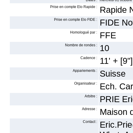
Dates :
mercredi 01 octobre
Prise en compte Elo Rapide :
Rapide 
Prise en compte Elo FIDE :
FIDE No
Homologué par :
FFE
Nombre de rondes :
10
Cadence :
11' + [9"]
Appariements :
Suisse
Organisateur :
Ech. Ca
Arbitre :
PRIE Eri
Adresse :
Maison 
Contact :
Eric.Pri