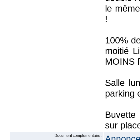
le même 
!
100% des
moitié L
MOINS fr
Salle lu
parking 
Buvette
sur plac
Document complémentaire :
Annonce 