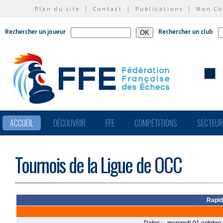
Plan du site
|
Contact
|
Publications
|
Mon C
Rechercher un joueur
Rechercher un club
ACCUEIL
DÉCOUVRIR
FFE
COMPÉTITIONS
SECTEU
Tournois de la Ligue de OCC
Rapid