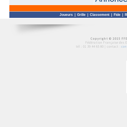
Joueurs
|
Grille
|
Classement
|
Fide
|
R
Copyright © 2015 FFE
Fédération Française des 
tél :
01 39 44 65 80
| contact :
con