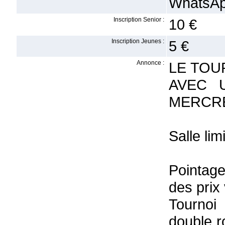
WhatsA
Inscription Senior :
10 €
Inscription Jeunes :
5 €
Annonce :
LE TOU
AVEC 
MERCRE
Salle lim
Pointag
des prix
Tournoi
double r