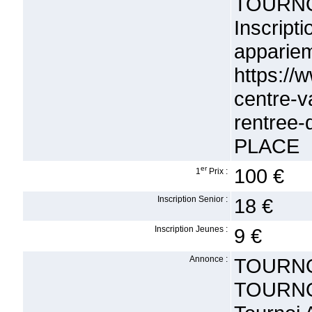
TOURN
Inscrip
appa
https://
centre-
rentre
PLACE
er
100 €
1
Prix :
Inscription Senior :
18 €
Inscription Jeunes :
9 €
Annonce :
TOURNO
TOURN