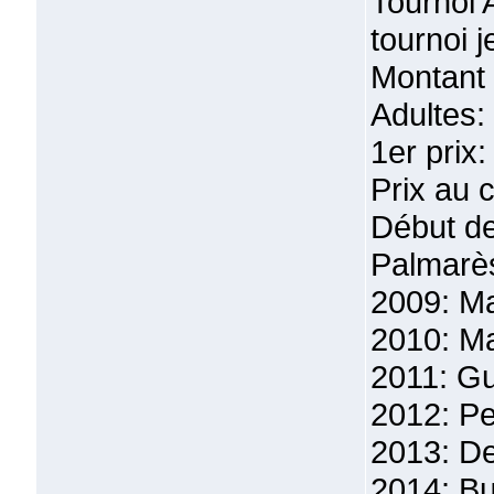
Tournoi 
tournoi j
Montant d
Adultes:
1er prix
Prix au 
Début de
Palmarès
2009: Ma
2010: Ma
2011: Gu
2012: Pe
2013: De
2014: Bu