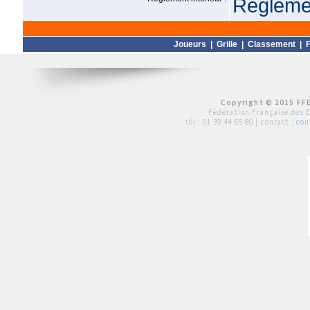
Règlemen
Joueurs
|
Grille
|
Classement
|
F
Copyright © 2015 FFE
Fédération Française des 
tél :
01 39 44 65 80
| contact :
con