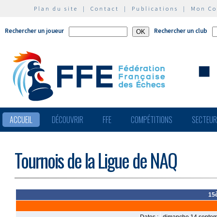
Plan du site
|
Contact
|
Publications
|
Mon C
Rechercher un joueur
Rechercher un club
ACCUEIL
DÉCOUVRIR
FFE
COMPÉTITIONS
SECTEU
Tournois de la Ligue de NAQ
15è