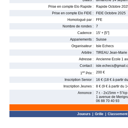
Dates :
dimanche 14 septem
Prise en compte Elo Rapide :
Rapide Octobre 202
Prise en compte Elo FIDE :
FIDE Octobre 2025
Homologué par :
FFE
Nombre de rondes :
7
Cadence :
15' + [5'']
Appariements :
Suisse
Organisateur :
Isle Echecs
Arbitre :
TIREAU Jean-Marie
Adresse :
Ancienne Ecole 1 av
Contact :
isle.echecs@gmail.
er
200 €
1
Prix :
Inscription Senior :
16 € (18 € à partir 
Inscription Jeunes :
8 € (9 € à partir du 
Annonce :
7 r. - 2x15mn + 5"/c
1 avenue de Merignac
06 88 70 40 93
Joueurs
|
Grille
|
Classement