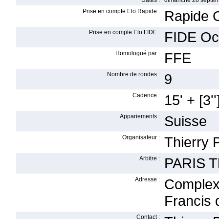
Dates :
dimanche 28 septem
Prise en compte Elo Rapide :
Rapide 
Prise en compte Elo FIDE :
FIDE Oc
Homologué par :
FFE
Nombre de rondes :
9
Cadence :
15' + [3''
Appariements :
Suisse
Organisateur :
Thierry 
Arbitre :
PARIS Th
Adresse :
Complex
Francis 
Contact :