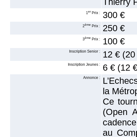
Thierry 
er
300 €
1
Prix :
ème
250 €
2
Prix :
ème
100 €
3
Prix :
Inscription Senior :
12 € (20
Inscription Jeunes :
6 € (12 
Annonce :
L’Echecs
la Métro
Ce tour
(Open A
cadence
au Comp