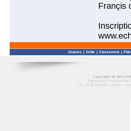
Françis
Inscri
www.eche
Joueurs
|
Grille
|
Classement
|
Fide
Copyright © 2015 FFE
Fédération Française des 
tél :
01 39 44 65 80
| contact :
con