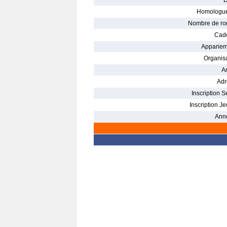
D
Homologué
Nombre de ro
Cade
Appariem
Organisa
Ar
Adr
Inscription S
Inscription Je
Ann