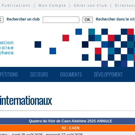
|
Publications
|
Mon Compte
|
Gérer son Club
|
Directeu
Rechercher un club
Rechercher dans le si
PÉTITIONS
SECTEURS
DOCUMENTS
DÉVELOPPEMENT
 internationaux
Quattro du Vizir de Caen Alekhine 2025 ANNULE
9Z - CAEN