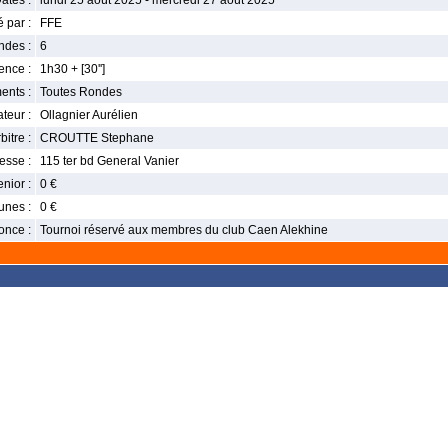
ates :
lundi 25 août 2025 - mercredi 27 août 2025
 par :
FFE
ndes :
6
nce :
1h30 + [30'']
ents :
Toutes Rondes
teur :
Ollagnier Aurélien
bitre :
CROUTTE Stephane
esse :
115 ter bd General Vanier
enior :
0 €
unes :
0 €
once :
Tournoi réservé aux membres du club Caen Alekhine