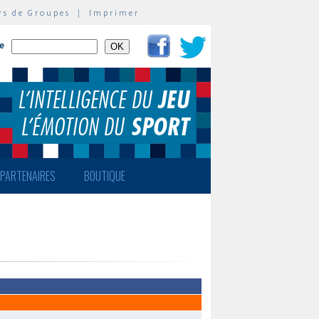
rs de Groupes
|
Imprimer
te
PARTENAIRES
BOUTIQUE