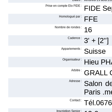
Dates :
vendredi 29 août 20
Prise en compte Elo FIDE :
FIDE Se
Homologué par :
FFE
Nombre de rondes :
16
Cadence :
3' + [2'']
Appariements :
Suisse
Organisateur :
Hieu P
Arbitre :
GRALL 
Adresse :
Salon d
Paris .
Contact :
Tél.0676
Inscription Senior :