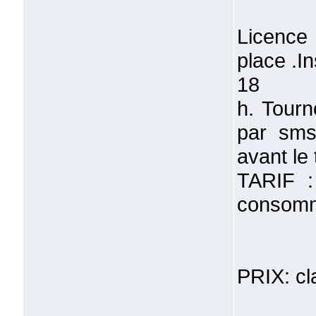
Licence
place .I
18
h. Tourn
par sms
avant le 
TARIF :
consomme
PRIX: cl