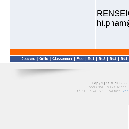
RENSE
hi.pham
Joueurs
|
Grille
|
Classement
|
Fide
|
Rd1
|
Rd2
|
Rd3
|
Rd4
Copyright © 2015 FFE
Fédération Française des 
tél :
01 39 44 65 80
| contact :
con