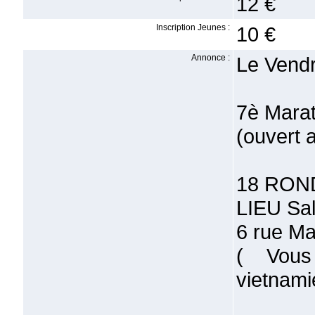
12 €
Inscription Jeunes :
10 €
Annonce :
Le Vendr
7è Marat
(ouvert 
18 RON
LIEU Sa
6 rue M
( Vous
vietnami