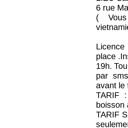
6 rue M
( Vous
vietnami
Licence
place .I
19h. Tou
par sms
avant le 
TARIF :
boisson 
TARIF SP
seuleme