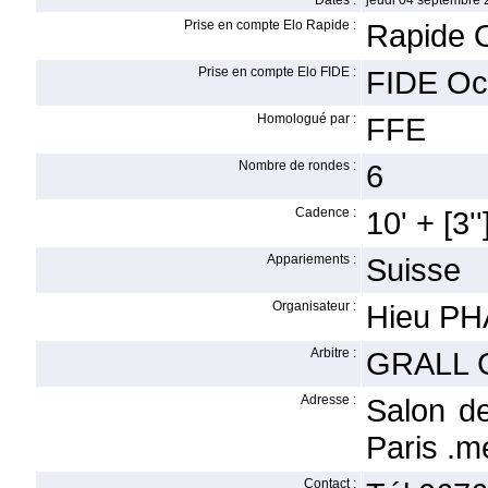
Dates :
jeudi 04 septembre 
Prise en compte Elo Rapide :
Rapide 
Prise en compte Elo FIDE :
FIDE Oc
Homologué par :
FFE
Nombre de rondes :
6
Cadence :
10' + [3''
Appariements :
Suisse
Organisateur :
Hieu P
Arbitre :
GRALL 
Adresse :
Salon d
Paris .
Contact :