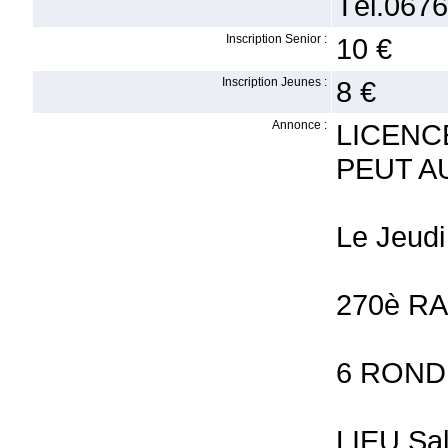
Tél.0676
Inscription Senior :
10 €
Inscription Jeunes :
8 €
Annonce :
LICENC
PEUT A
Le Jeudi
270è R
6 ROND
LIEU Sa