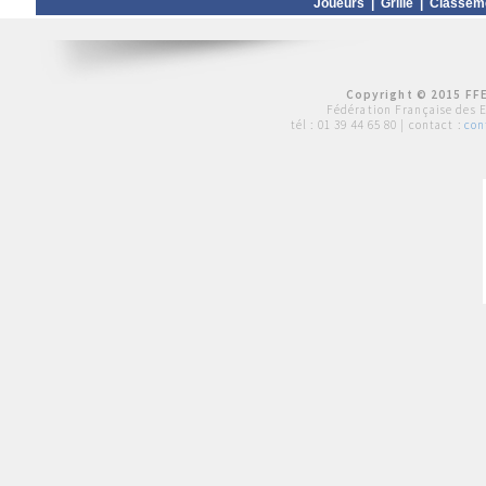
Joueurs
|
Grille
|
Classem
Copyright © 2015 FFE
Fédération Française des 
tél :
01 39 44 65 80
| contact :
con