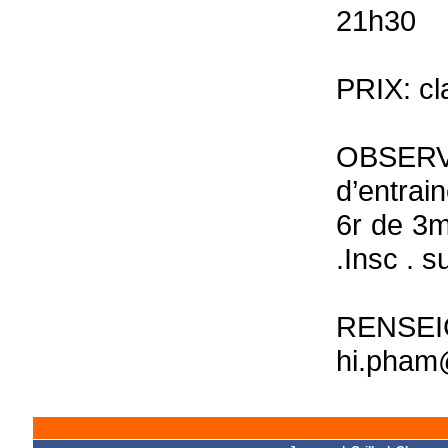
21h30
PRIX: cl
OBSERVA
d’entrai
6r de 3m
.Insc . 
RENSE
hi.pham