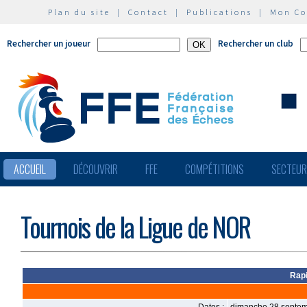
Plan du site
|
Contact
|
Publications
|
Mon C
Rechercher un joueur
Rechercher un club
ACCUEIL
DÉCOUVRIR
FFE
COMPÉTITIONS
SECTEU
Tournois de la Ligue de NOR
Rapi