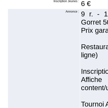
Inscription Jeunes :
6 €
Annonce :
9 r. - 
Gorret 50
Prix gar
Restaur
ligne)
Inscripti
Affic
content/
Tournoi A