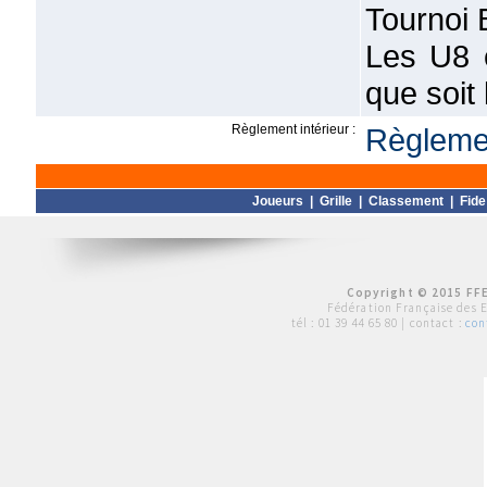
Tournoi 
Les U8 e
que soit
Règlement intérieur :
Règlemen
Joueurs
|
Grille
|
Classement
|
Fide
Copyright © 2015 FFE
Fédération Française des 
tél :
01 39 44 65 80
| contact :
con