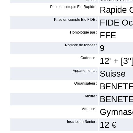
Dates :
dimanche 28 septem
Prise en compte Elo Rapide :
Rapide 
Prise en compte Elo FIDE :
FIDE Oc
Homologué par :
FFE
Nombre de rondes :
9
Cadence :
12' + [3''
Appariements :
Suisse
Organisateur :
BENETE
Arbitre :
BENETE
Adresse :
Gymnase 
Inscription Senior :
12 €