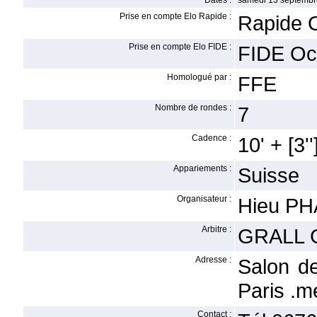
Dates :
samedi 13 septembr
Prise en compte Elo Rapide :
Rapide 
Prise en compte Elo FIDE :
FIDE Oc
Homologué par :
FFE
Nombre de rondes :
7
Cadence :
10' + [3''
Appariements :
Suisse
Organisateur :
Hieu P
Arbitre :
GRALL 
Adresse :
Salon d
Paris .
Contact :