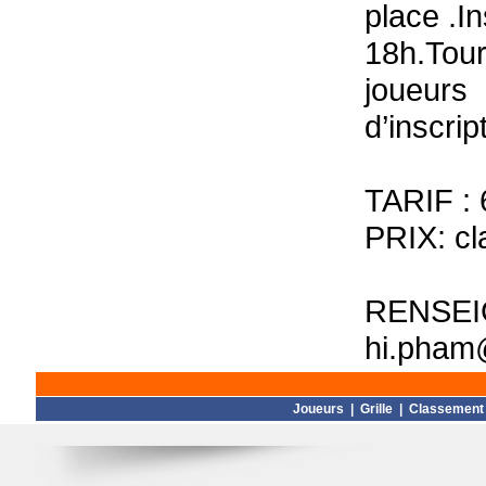
place .I
18h.Tour
joueurs
d’inscrip
TARIF : 
PRIX: cl
RENSE
hi.pham
Joueurs
|
Grille
|
Classement