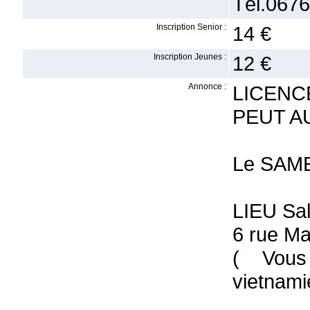
Tél.0676
Inscription Senior :
14 €
Inscription Jeunes :
12 €
Annonce :
LICENC
PEUT A
Le SAME
LIEU Sa
6 rue M
( Vous
vietnami