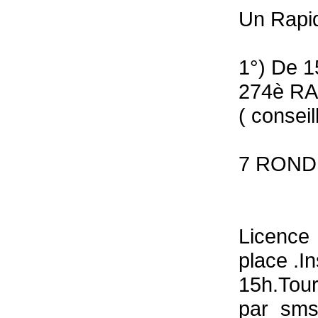
Un Rapid
1°) De 1
274è RA
( consei
7 ROND
Licence
place .I
15h.Tour
par sms