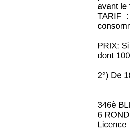
avant le 
TARIF :
consomme
PRIX: Si
dont 100
2°) De 1
346è B
6 ROND
Licence