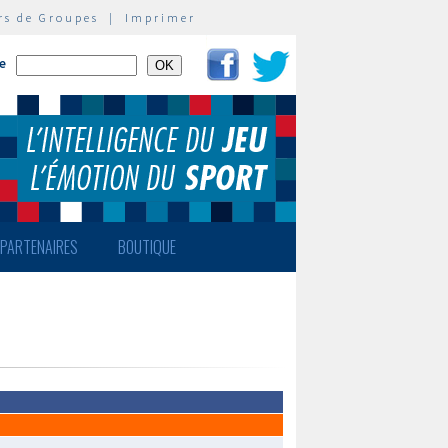
rs de Groupes
|
Imprimer
te
PARTENAIRES
BOUTIQUE