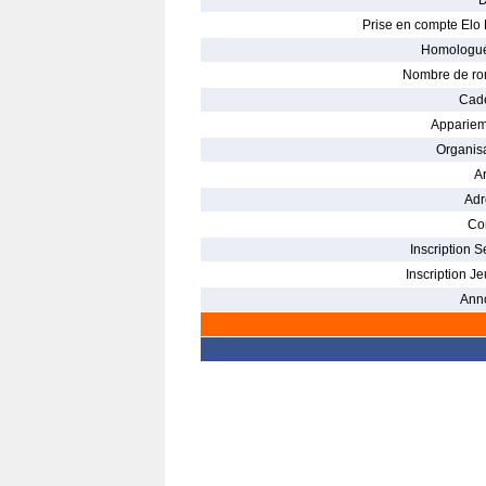
D
Prise en compte Elo 
Homologué
Nombre de ro
Cade
Appariem
Organisa
Ar
Adr
Con
Inscription S
Inscription Je
Ann