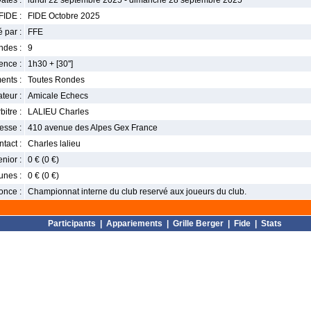
ates :
lundi 22 septembre 2025 - dimanche 28 septembre 2025
FIDE :
FIDE Octobre 2025
 par :
FFE
ndes :
9
nce :
1h30 + [30'']
ents :
Toutes Rondes
teur :
Amicale Echecs
bitre :
LALIEU Charles
esse :
410 avenue des Alpes Gex France
tact :
Charles lalieu
enior :
0 € (0 €)
unes :
0 € (0 €)
once :
Championnat interne du club reservé aux joueurs du club.
Participants
|
Appariements
|
Grille Berger
|
Fide
|
Stats