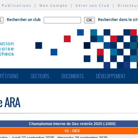
|
Publications
|
Mon Compte
|
Gérer son Club
|
Directeu
Rechercher un club
Rechercher dans le si
PÉTITIONS
SECTEURS
DOCUMENTS
DÉVELOPPEMENT
de ARA
Championnat Interne de Gex rentrée 2025 (-2400)
01 - GEX