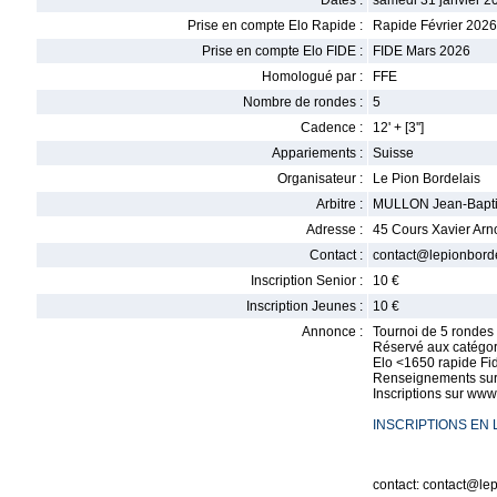
Dates :
samedi 31 janvier 2
Prise en compte Elo Rapide :
Rapide Février 2026
Prise en compte Elo FIDE :
FIDE Mars 2026
Homologué par :
FFE
Nombre de rondes :
5
Cadence :
12' + [3'']
Appariements :
Suisse
Organisateur :
Le Pion Bordelais
Arbitre :
MULLON Jean-Bapti
Adresse :
45 Cours Xavier Ar
Contact :
contact@lepionborde
Inscription Senior :
10 €
Inscription Jeunes :
10 €
Annonce :
Tournoi de 5 rondes 
Réservé aux catégor
Elo <1650 rapide Fi
Renseignements sur
Inscriptions sur ww
INSCRIPTIONS EN 
contact: contact@lep