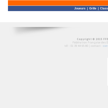
Joueurs
|
Grille
|
Clas
Copyright © 2015 FFE
Fédération Française des 
tél :
01 39 44 65 80
| contact :
con