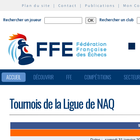
Plan du site
|
Contact
|
Publications
|
Mon C
Rechercher un joueur
Rechercher un club
ACCUEIL
DÉCOUVRIR
FFE
COMPÉTITIONS
SECTEU
Tournois de la Ligue de NAQ
9