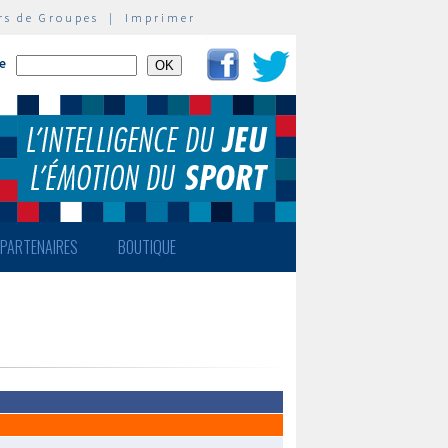
rs de Groupes
|
Imprimer
te
PARTENAIRES
BOUTIQUE