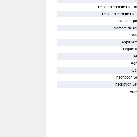
D
Prise en compte Elo Ra
Prise en compte Elo 
Homologué
Nombre de ro
Cade
Appariem
Organisa
Ar
Adr
Con
Inscription S
Inscription Je
Ann