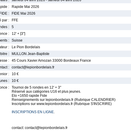
ates :
samedi 04 avril 2026 - samedi 04 avril 2026
pide :
Rapide Mai 2026
FIDE :
FIDE Mai 2026
 par :
FFE
ndes :
5
nce :
12' + [3'']
ents :
Suisse
teur :
Le Pion Bordelais
bitre :
MULLON Jean-Baptiste
esse :
45 Cours Xavier Arnozan 33000 Bordeaux France
tact :
contact@lepionbordelais.fr
enior :
10 €
unes :
10 €
once :
Tournoi de 5 rondes en 12' + 3"
Réservé aux catégories U16 et plus jeunes.
Elo <1650 rapide Fide
Renseignements sur lepionbordelais.fr (Rubrique CALENDRIER)
Inscriptions sur www.lepionbordelais.fr (Rubrique S'INSCRIRE)
INSCRIPTIONS EN LIGNE
.
contact: contact@lepionbordelais.fr