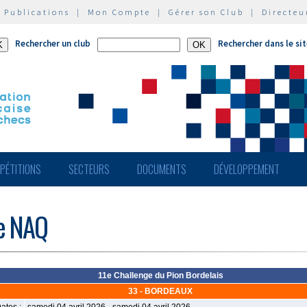
|
Publications
|
Mon Compte
|
Gérer son Club
|
Directeu
Rechercher un club
Rechercher dans le si
PÉTITIONS
SECTEURS
DOCUMENTS
DÉVELOPPEMENT
de NAQ
11e Challenge du Pion Bordelais
33 - BORDEAUX