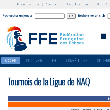
Plan du site
|
Contact
|
Publications
|
Mon C
Rechercher un joueur
Rechercher un club
ACCUEIL
DÉCOUVRIR
FFE
COMPÉTITIONS
SECTEU
Tournois de la Ligue de NAQ
1