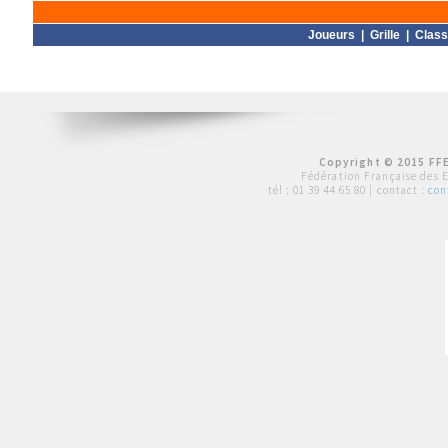
Joueurs
|
Grille
|
Clas
Copyright © 2015 FFE
Fédération Française des 
tél :
01 39 44 65 80
| contact :
con