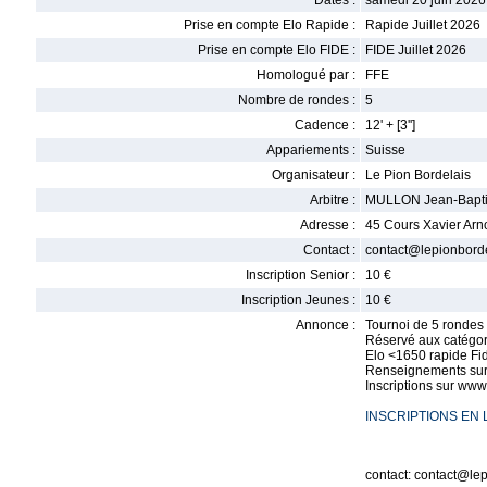
Dates :
samedi 20 juin 2026
Prise en compte Elo Rapide :
Rapide Juillet 2026
Prise en compte Elo FIDE :
FIDE Juillet 2026
Homologué par :
FFE
Nombre de rondes :
5
Cadence :
12' + [3'']
Appariements :
Suisse
Organisateur :
Le Pion Bordelais
Arbitre :
MULLON Jean-Bapti
Adresse :
45 Cours Xavier Ar
Contact :
contact@lepionborde
Inscription Senior :
10 €
Inscription Jeunes :
10 €
Annonce :
Tournoi de 5 rondes 
Réservé aux catégor
Elo <1650 rapide Fi
Renseignements sur
Inscriptions sur ww
INSCRIPTIONS EN 
contact: contact@lep