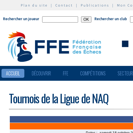
Plan du site
|
Contact
|
Publications
|
Mon C
Rechercher un joueur
Rechercher un club
ACCUEIL
DÉCOUVRIR
FFE
COMPÉTITIONS
SECTEU
Tournois de la Ligue de NAQ