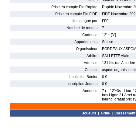
Dates :
samedi 18 octobre 2
Prise en compte Elo Rapide :
Rapide Novembre 2
Prise en compte Elo FIDE :
FIDE Novembre 202
Homologué par :
FFE
Nombre de rondes :
7
Cadence :
12' + [3'']
Appariements :
Suisse
Organisateur :
BORDEAUX ASPOM
Arbitre :
SALLETTE Alain
Adresse :
131 bis rue Amedee 
Contact :
aspom.organisatio
Inscription Senior :
0 €
Inscription Jeunes :
0 €
Annonce :
7 r. - 12'+3s - Lieu
bus Ligne 31 Arret r
tournoi gratuit prix 
Joueurs
|
Grille
|
Classement