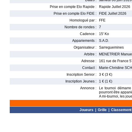
Dates :
samedi 06 juin 2026
Prise en compte Elo Rapide :
Rapide Juillet 2026
Prise en compte Elo FIDE :
FIDE Juillet 2026
Homologué par :
FFE
Nombre de rondes :
7
Cadence :
15' Ko
Appariements :
S.A.D.
Organisateur :
Sarreguemines
Arbitre :
MENETRIER Manue
Adresse :
161 rue de France 
Contact :
Marie-Christine S
Inscription Senior :
3 € (3 €)
Inscription Jeunes :
1 € (1 €)
Annonce :
Le tournoi démarre 
pourront être appari
A mi-tournoi, les j
Joueurs
|
Grille
|
Classement