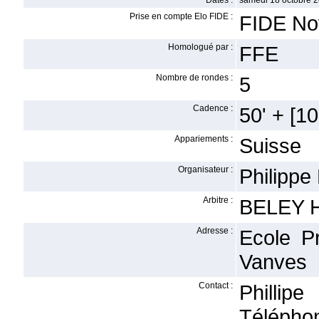
Dates :
samedi 18 octobre 2
Prise en compte Elo FIDE :
FIDE No
Homologué par :
FFE
Nombre de rondes :
5
Cadence :
50' + [10'
Appariements :
Suisse
Organisateur :
Philipp
Arbitre :
BELEY 
Adresse :
Ecole P
Vanves
Contact :
Phillip
Téléphon