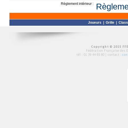
Règlement intérieur :
Règlemen
Joueurs
|
Grille
|
Clas
Copyright © 2015 FFE
Fédération Française des 
tél :
01 39 44 65 80
| contact :
con