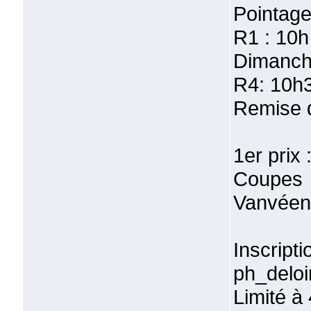
Pointage
R1 : 10h
Dimanch
R4: 10h3
Remise d
1er prix
Coupes m
Vanvéen,
Inscript
ph_deloi
Limité à 