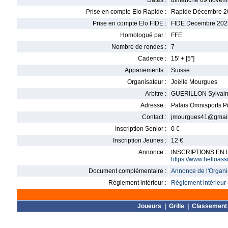
Dates :
dimanche 09 novem
Prise en compte Elo Rapide :
Rapide Décembre 2
Prise en compte Elo FIDE :
FIDE Decembre 202
Homologué par :
FFE
Nombre de rondes :
7
Cadence :
15' + [5'']
Appariements :
Suisse
Organisateur :
Joëlle Mourgues
Arbitre :
GUERILLON Sylvai
Adresse :
Palais Omnisports P
Contact :
jmourgues41@gmai
Inscription Senior :
0 €
Inscription Jeunes :
12 €
Annonce :
INSCRIPTIONS EN L
https://www.helloas
Document complémentaire :
Annonce de l'Organis
Règlement intérieur :
Règlement intérieur 
Joueurs
|
Grille
|
Classement