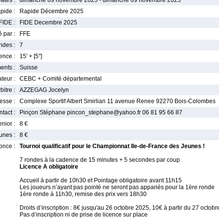
ates :
dimanche 09 novembre 2025 - dimanche 09 novembre 2025
pide :
Rapide Décembre 2025
FIDE :
FIDE Decembre 2025
 par :
FFE
ndes :
7
nce :
15' + [5'']
ents :
Suisse
teur :
CEBC + Comité départemental
bitre :
AZZEGAG Jocelyn
esse :
Complexe Sportif Albert Smirlian 11 avenue Renee 92270 Bois-Colombes
tact :
Pinçon Stéphane pincon_stephane@yahoo.fr 06 81 95 66 87
enior :
8 €
unes :
8 €
once :
Tournoi qualificatif pour le Championnat Ile-de-France des Jeunes !
7 rondes à la cadence de 15 minutes + 5 secondes par coup
Licence A obligatoire
Accueil à partir de 10h30 et Pointage obligatoire avant 11h15
Les joueurs n’ayant pas pointé ne seront pas appariés pour la 1ère ronde
1ère ronde à 11h30, remise des prix vers 18h30
Droits d’inscription : 8€ jusqu'au 26 octobre 2025, 10€ à partir du 27 octobr
Pas d’inscription ni de prise de licence sur place