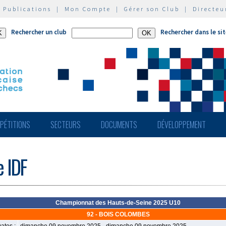
|
Publications
|
Mon Compte
|
Gérer son Club
|
Directeu
Rechercher un club
Rechercher dans le si
PÉTITIONS
SECTEURS
DOCUMENTS
DÉVELOPPEMENT
e IDF
Championnat des Hauts-de-Seine 2025 U10
92 - BOIS COLOMBES