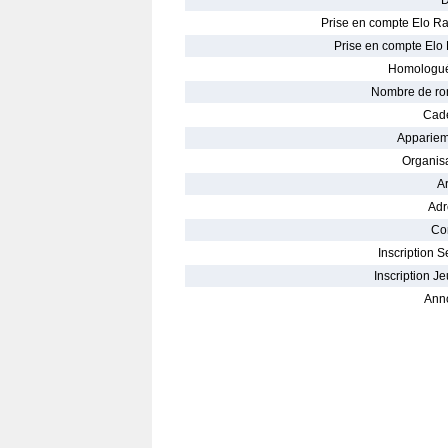
D
Prise en compte Elo Ra
Prise en compte Elo 
Homologué
Nombre de ro
Cade
Appariem
Organisa
Ar
Adr
Con
Inscription S
Inscription Je
Ann