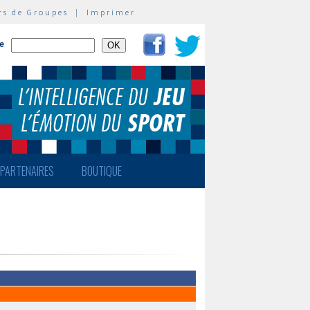
rs de Groupes
|
Imprimer
te
PARTENAIRES
BOUTIQUE