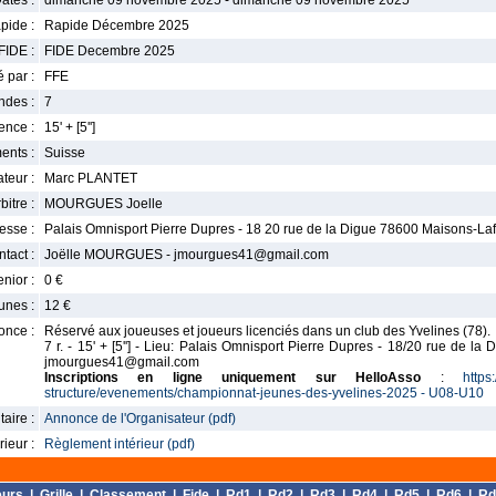
ates :
dimanche 09 novembre 2025 - dimanche 09 novembre 2025
pide :
Rapide Décembre 2025
FIDE :
FIDE Decembre 2025
 par :
FFE
ndes :
7
nce :
15' + [5'']
ents :
Suisse
teur :
Marc PLANTET
bitre :
MOURGUES Joelle
esse :
Palais Omnisport Pierre Dupres - 18 20 rue de la Digue 78600 Maisons-Laff
tact :
Joëlle MOURGUES - jmourgues41@gmail.com
enior :
0 €
unes :
12 €
once :
Réservé aux joueuses et joueurs licenciés dans un club des Yvelines (78).
7 r. - 15' + [5''] - Lieu: Palais Omnisport Pierre Dupres - 18/20 rue de la 
jmourgues41@gmail.com
Inscriptions en ligne uniquement sur HelloAsso
:
https
structure/evenements/championnat-jeunes-des-yvelines-2025 - U08-U10
aire :
Annonce de l'Organisateur (pdf)
ieur :
Règlement intérieur (pdf)
eurs
|
Grille
|
Classement
|
Fide
|
Rd1
|
Rd2
|
Rd3
|
Rd4
|
Rd5
|
Rd6
|
Rd