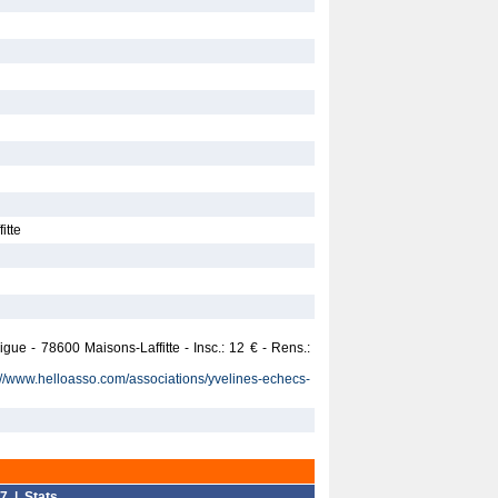
itte
Digue - 78600 Maisons-Laffitte - Insc.: 12 € - Rens.:
://www.helloasso.com/associations/yvelines-echecs-
7
|
Stats