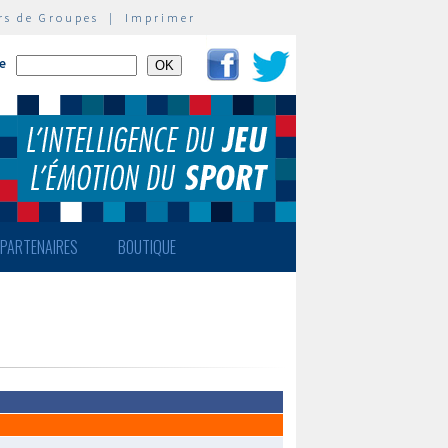
rs de Groupes
|
Imprimer
te
PARTENAIRES
BOUTIQUE