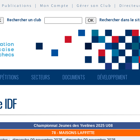
|
Publications
|
Mon Compte
|
Gérer son Club
|
Directeu
Rechercher un club
Rechercher dans le si
PÉTITIONS
SECTEURS
DOCUMENTS
DÉVELOPPEMENT
e IDF
Championnat Jeunes des Yvelines 2025 U08
78 - MAISONS LAFFITTE