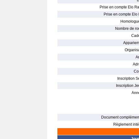
D
Prise en compte Elo Ra
Prise en compte Elo 
Homologué
Nombre de ro
Cade
Appariem
Organisa
Ar
Adr
Con
Inscription S
Inscription Je
Ann
Document complément
Règlement intér
Jou