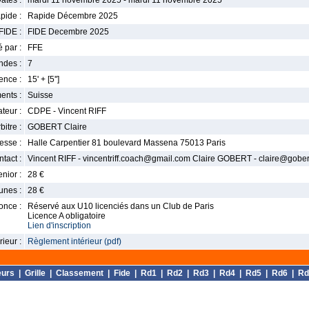
ates :
mardi 11 novembre 2025 - mardi 11 novembre 2025
pide :
Rapide Décembre 2025
FIDE :
FIDE Decembre 2025
 par :
FFE
ndes :
7
nce :
15' + [5'']
ents :
Suisse
teur :
CDPE - Vincent RIFF
bitre :
GOBERT Claire
esse :
Halle Carpentier 81 boulevard Massena 75013 Paris
tact :
Vincent RIFF - vincentriff.coach@gmail.com Claire GOBERT - claire@gobert
enior :
28 €
unes :
28 €
once :
Réservé aux U10 licenciés dans un Club de Paris
Licence A obligatoire
Lien d'inscription
ieur :
Règlement intérieur (pdf)
eurs
|
Grille
|
Classement
|
Fide
|
Rd1
|
Rd2
|
Rd3
|
Rd4
|
Rd5
|
Rd6
|
Rd