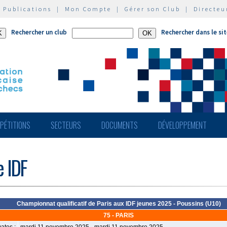
|
Publications
|
Mon Compte
|
Gérer son Club
|
Directeu
Rechercher un club
Rechercher dans le si
PÉTITIONS
SECTEURS
DOCUMENTS
DÉVELOPPEMENT
e IDF
Championnat qualificatif de Paris aux IDF jeunes 2025 - Poussins (U10)
75 - PARIS