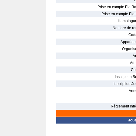
D
Prise en compte Elo Ra
Prise en compte Elo 
Homologué
Nombre de ro
Cade
Appariem
Organisa
Ar
Adr
Con
Inscription S
Inscription Je
Ann
Règlement intér
Jou