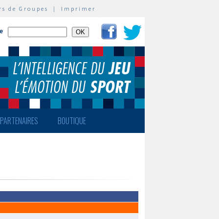
rs de Groupes
|
Imprimer
te
PARTENAIRES
BOUTIQUE