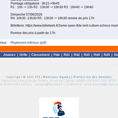
Pointage obligatoire : 9h15->9h45
R1 : 10h -> 13h R2 : 13h30 -> 16h30 R3 : 16h40 -> 19h40
Dimanche 07/06/2026
R4: 10h30 -13h30 R5 : 13h30 -> 16h30 remise de prix 17h
Billetterie: https://www.billetweb.fr/2eme-open-fide-lent-culture-echecs-mo
Remise des prix à partir de 17h
ieur :
Règlement intérieur (pdf)
Joueurs
|
Grille
|
Classement
|
Fide
|
Rd1
|
Rd2
|
Rd3
|
Rd4
|
Rd5
|
St
Copyright © 2015 FFE |
Mentions légales
|
Protection des données
Fédération Française des Echecs |
6 rue de l'Eglise | 92600 ASNIERES SUR SEINE
01 39 44 65 80
| contact :
contact@ffechecs.fr
| webmestre :
erick.mouret@echecs.as