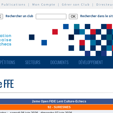
|
Publications
|
Mon Compte
|
Gérer son Club
|
Directeu
Rechercher un club
Rechercher dans le si
PÉTITIONS
SECTEURS
DOCUMENTS
DÉVELOPPEMENT
e FFE
2eme Open FIDE Lent Culture-Echecs
92 - SURESNES