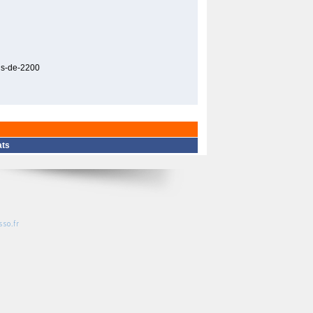
ins-de-2200
ats
so.fr