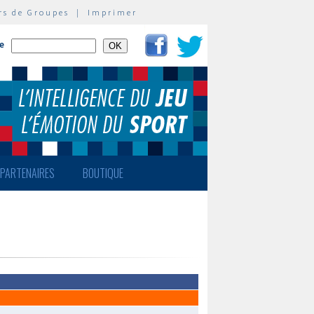
rs de Groupes
|
Imprimer
te
PARTENAIRES
BOUTIQUE