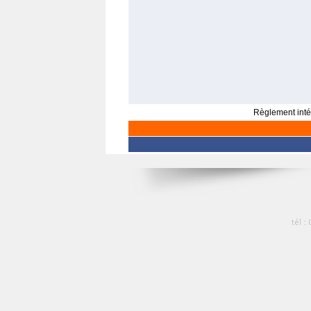
Règlement intér
tél :