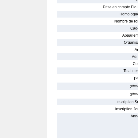
D
Prise en compte Elo 
Homologué
Nombre de ro
Cade
Appariem
Organisa
Ar
Adr
Con
Total des
e
1
èm
2
èm
3
Inscription S
Inscription Je
Ann