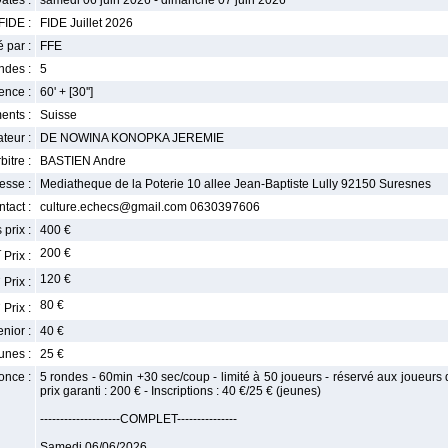
ates :
samedi 06 juin 2026 - dimanche 07 juin 2026
FIDE :
FIDE Juillet 2026
 par :
FFE
ndes :
5
nce :
60' + [30'']
ents :
Suisse
teur :
DE NOWINA KONOPKA JEREMIE
bitre :
BASTIEN Andre
esse :
Mediatheque de la Poterie 10 allee Jean-Baptiste Lully 92150 Suresnes
tact :
culture.echecs@gmail.com 0630397606
 prix :
400 €
r
200 €
Prix :
e
120 €
Prix :
e
80 €
Prix :
enior :
40 €
unes :
25 €
once :
5 rondes - 60min +30 sec/coup - limité à 50 joueurs - réservé aux joueurs d
prix garanti : 200 € - Inscriptions : 40 €/25 € (jeunes)
--------------------COMPLET---------------
Samedi 06/06/2026