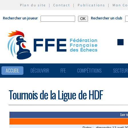
Plan du site
|
Contact
|
Publications
|
Mon C
Rechercher un joueur
Rechercher un club
ACCUEIL
DÉCOUVRIR
FFE
COMPÉTITIONS
SECTEU
Tournois de la Ligue de HDF
1er 