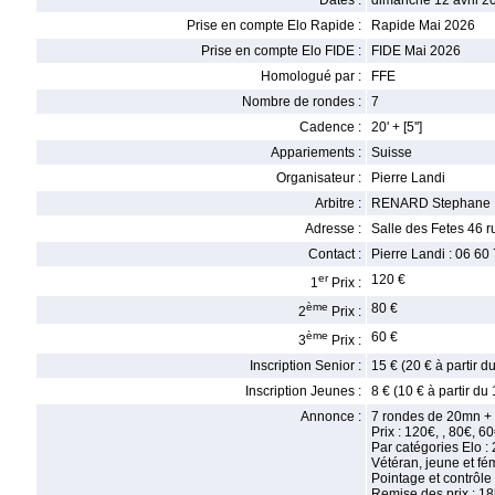
Dates :
dimanche 12 avril 2
Prise en compte Elo Rapide :
Rapide Mai 2026
Prise en compte Elo FIDE :
FIDE Mai 2026
Homologué par :
FFE
Nombre de rondes :
7
Cadence :
20' + [5'']
Appariements :
Suisse
Organisateur :
Pierre Landi
Arbitre :
RENARD Stephane
Adresse :
Salle des Fetes 46 
Contact :
Pierre Landi : 06 60
er
120 €
1
Prix :
ème
80 €
2
Prix :
ème
60 €
3
Prix :
Inscription Senior :
15 € (20 € à partir 
Inscription Jeunes :
8 € (10 € à partir du
Annonce :
7 rondes de 20mn + 
Prix : 120€, , 80€, 60
Par catégories Elo : 
Vétéran, jeune et fém
Pointage et contrôle
Remise des prix : 1