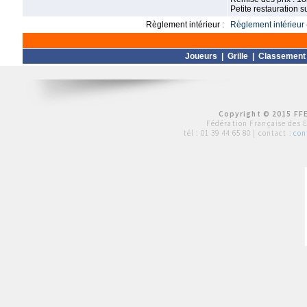
Petite restauration s
Règlement intérieur :
Règlement intérieur 
Joueurs
|
Grille
|
Classement
Copyright © 2015 FFE
Fédération Française des 
tél :
01 39 44 65 80
| contact :
con