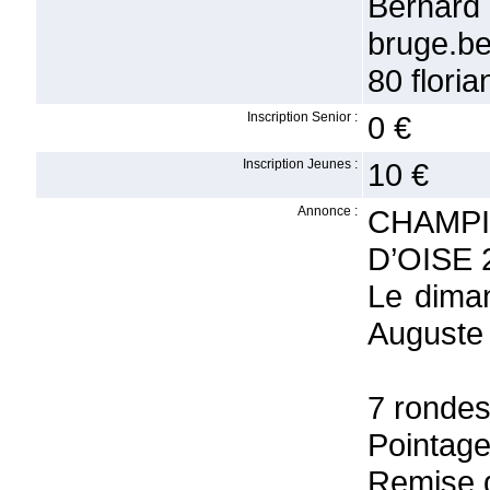
Bern
bruge.b
80 floria
Inscription Senior :
0 €
Inscription Jeunes :
10 €
Annonce :
CHAMP
D’OISE 
Le dima
Auguste 
7 rondes
Pointag
Remise d