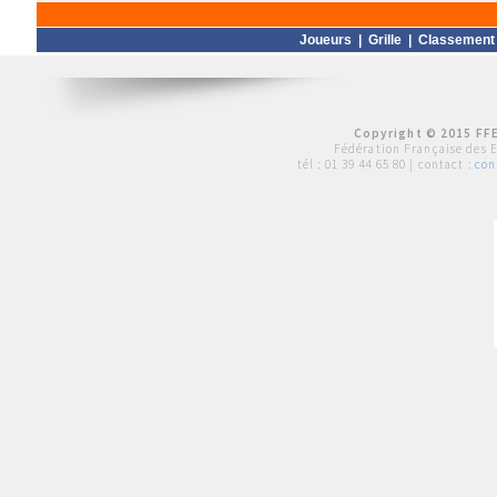
Joueurs
|
Grille
|
Classement
Copyright © 2015 FFE
Fédération Française des 
tél :
01 39 44 65 80
| contact :
con