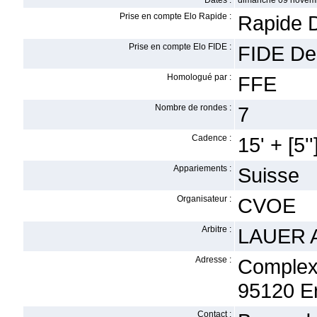
Dates :
dimanche 09 novem
Prise en compte Elo Rapide :
Rapide 
Prise en compte Elo FIDE :
FIDE De
Homologué par :
FFE
Nombre de rondes :
7
Cadence :
15' + [5''
Appariements :
Suisse
Organisateur :
CVOE
Arbitre :
LAUER A
Adresse :
Complexe
95120 E
Contact :