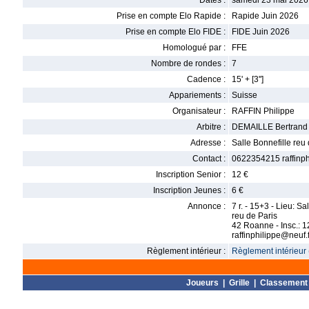
Dates :
samedi 23 mai 2026
Prise en compte Elo Rapide :
Rapide Juin 2026
Prise en compte Elo FIDE :
FIDE Juin 2026
Homologué par :
FFE
Nombre de rondes :
7
Cadence :
15' + [3'']
Appariements :
Suisse
Organisateur :
RAFFIN Philippe
Arbitre :
DEMAILLE Bertrand
Adresse :
Salle Bonnefille re
Contact :
0622354215 raffinph
Inscription Senior :
12 €
Inscription Jeunes :
6 €
Annonce :
7 r. - 15+3 - Lieu: Sa
reu de Paris
42 Roanne - Insc.: 
raffinphilippe@neuf.f
Règlement intérieur :
Règlement intérieur 
Joueurs
|
Grille
|
Classement