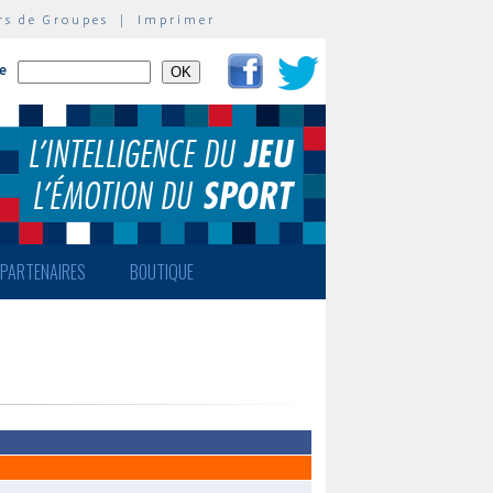
rs de Groupes
|
Imprimer
te
PARTENAIRES
BOUTIQUE