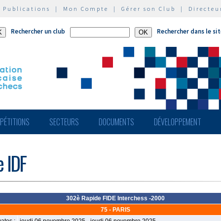
|
Publications
|
Mon Compte
|
Gérer son Club
|
Directeu
Rechercher un club
Rechercher dans le si
PÉTITIONS
SECTEURS
DOCUMENTS
DÉVELOPPEMENT
e IDF
302è Rapide FIDE Interchess -2000
75 - PARIS