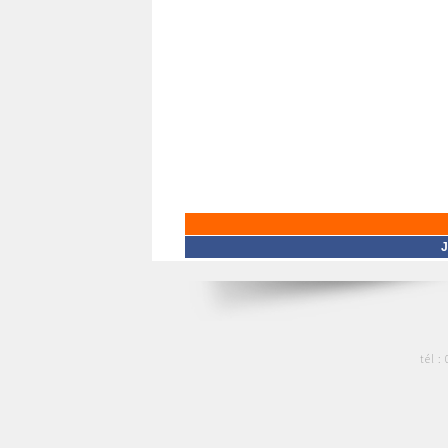
J
tél :