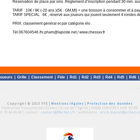
Réservation de place par sms .Règlement d’inscription pendant 30 min. avan
TARIF : 10€ / 8€ (-20 ans )(5€ : GM,MI) + une boisson à consommer et à pay
TARIF SPECIAL : 6€ , réservé aux joueurs qui jouent seulement 4 rondes 
PRIX: classement général et par catégorie élo .
Tél.067604546 /hi.pham@laposte.net./ www.chessxv.fr
oueurs
|
Grille
|
Classement
|
Fide
|
Rd1
|
Rd2
|
Rd3
|
Rd4
|
Rd5
|
Rd6
Copyright © 2015 FFE |
Mentions légales
|
Protection des données
Fédération Française des Echecs |
6 rue de l'Eglise | 92600 ASNIERES SUR SEINE
01 39 44 65 80
| contact :
contact@ffechecs.fr
| webmestre :
erick.mouret@echecs.as