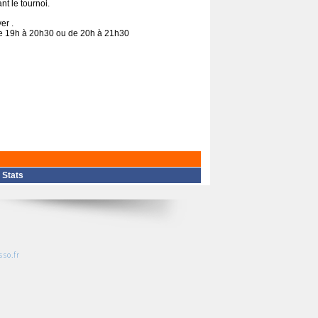
t le tournoi.
er .
de 19h à 20h30 ou de 20h à 21h30
|
Stats
so.fr