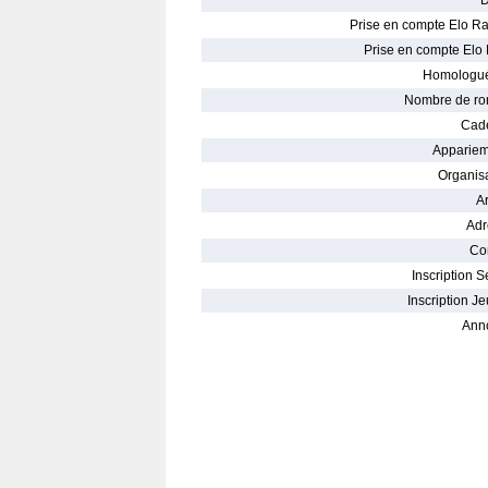
D
Prise en compte Elo Ra
Prise en compte Elo 
Homologué
Nombre de ro
Cade
Appariem
Organisa
Ar
Adr
Con
Inscription S
Inscription Je
Ann