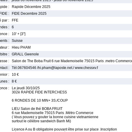
ates :
jeudi 06 novembre 2025 - jeudi 06 novembre 2025
pide :
Rapide Décembre 2025
FIDE :
FIDE Decembre 2025
 par :
FFE
ndes :
6
nce :
10' + [3'']
ents :
Suisse
teur :
Hieu PHAM
bitre :
GRALL Gwenole
esse :
Salon de The Boba Fruit 6 rue Mademoiselle 75015 Paris .metro Commerc
tact :
Tél.067604546 /hi.pham@laposte.net./ www.chessxv.f
enior :
10 €
unes :
8 €
once :
Le jeudi 30/10/25
302è RAPIDE FIDE INTERCHESS
6 RONDES DE 10 MIN+ 3S./COUP
LIEU Salon de thé BOBA FRUIT
6 rue Mademoiselle 75015 Paris .Métro Commerce
( Vous pouvez y gouter la bonne cuisine vietnamienne
surtout le célèbre sandwich Banh Mi)
Licence A ou B obligatoire pouvant être prise sur place .Inscription