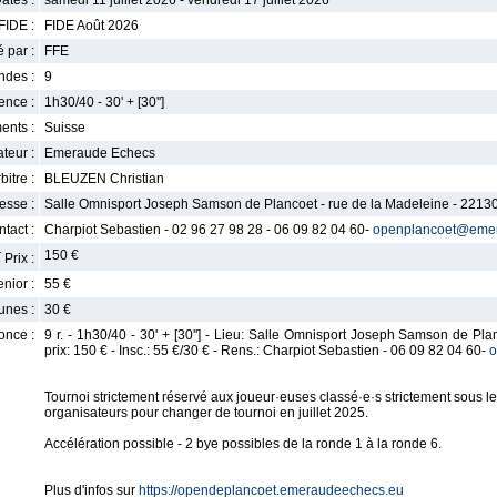
ates :
samedi 11 juillet 2026 - vendredi 17 juillet 2026
FIDE :
FIDE Août 2026
 par :
FFE
ndes :
9
nce :
1h30/40 - 30' + [30'']
ents :
Suisse
teur :
Emeraude Echecs
bitre :
BLEUZEN Christian
esse :
Salle Omnisport Joseph Samson de Plancoet - rue de la Madeleine - 2213
tact :
Charpiot Sebastien - 02 96 27 98 28 - 06 09 82 04 60-
openplancoet@eme
r
150 €
Prix :
enior :
55 €
unes :
30 €
once :
9 r. - 1h30/40 - 30' + [30''] - Lieu: Salle Omnisport Joseph Samson de Pl
prix: 150 € - Insc.: 55 €/30 € - Rens.: Charpiot Sebastien - 06 09 82 04 60-
o
Tournoi strictement réservé aux joueur·euses classé·e·s strictement sous l
organisateurs pour changer de tournoi en juillet 2025.
Accélération possible - 2 bye possibles de la ronde 1 à la ronde 6.
Plus d'infos sur
https://opendeplancoet.emeraudeechecs.eu