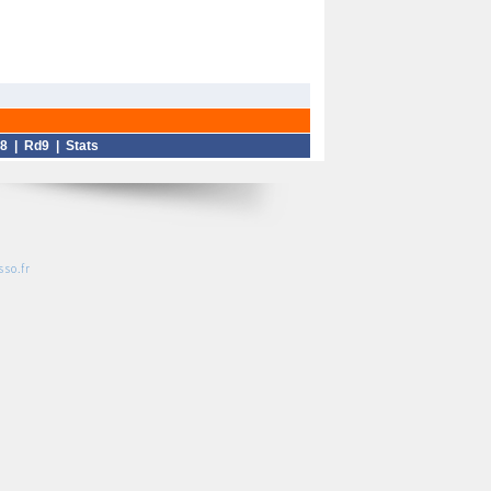
8
|
Rd9
|
Stats
so.fr