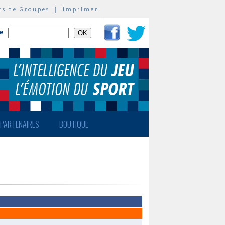
rs de Groupes
|
Imprimer
te
PARTENAIRES
BOUTIQUE