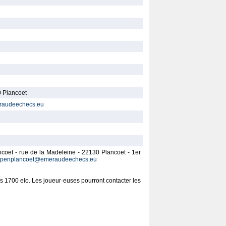
0 Plancoet
raudeechecs.eu
ancoet - rue de la Madeleine - 22130 Plancoet - 1er
penplancoet@emeraudeechecs.eu
es 1700 elo. Les joueur·euses pourront contacter les