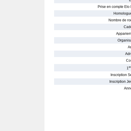
D
Prise en compte Elo 
Homologué
Nombre de ro
Cade
Appariem
Organisa
Ar
Adr
Con
e
1
Inscription S
Inscription Je
Ann