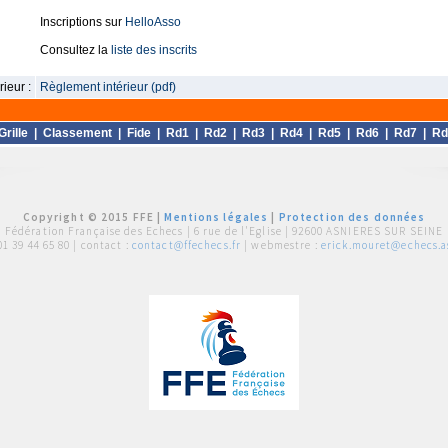
Inscriptions sur
HelloAsso
Consultez la
liste des inscrits
ieur :
Règlement intérieur (pdf)
Grille
|
Classement
|
Fide
|
Rd1
|
Rd2
|
Rd3
|
Rd4
|
Rd5
|
Rd6
|
Rd7
|
Rd
Copyright © 2015 FFE |
Mentions légales
|
Protection des données
Fédération Française des Echecs |
6 rue de l'Eglise | 92600 ASNIERES SUR SEINE
01 39 44 65 80
| contact :
contact@ffechecs.fr
| webmestre :
erick.mouret@echecs.as