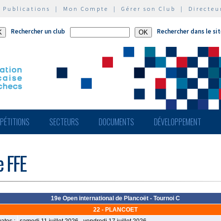
|
Publications
|
Mon Compte
|
Gérer son Club
|
Directeu
Rechercher un club
Rechercher dans le si
PÉTITIONS
SECTEURS
DOCUMENTS
DÉVELOPPEMENT
e FFE
19e Open international de Plancoët - Tournoi C
22 - PLANCOET