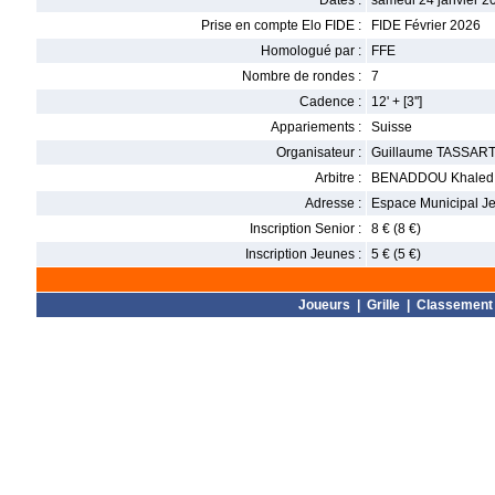
Dates :
samedi 24 janvier 2
Prise en compte Elo FIDE :
FIDE Février 2026
Homologué par :
FFE
Nombre de rondes :
7
Cadence :
12' + [3'']
Appariements :
Suisse
Organisateur :
Guillaume TASSAR
Arbitre :
BENADDOU Khaled
Adresse :
Espace Municipal Je
Inscription Senior :
8 € (8 €)
Inscription Jeunes :
5 € (5 €)
Joueurs
|
Grille
|
Classement