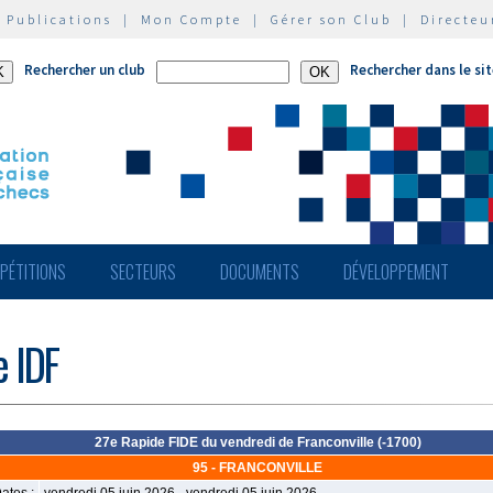
|
Publications
|
Mon Compte
|
Gérer son Club
|
Directeu
Rechercher un club
Rechercher dans le si
PÉTITIONS
SECTEURS
DOCUMENTS
DÉVELOPPEMENT
e IDF
27e Rapide FIDE du vendredi de Franconville (-1700)
95 - FRANCONVILLE