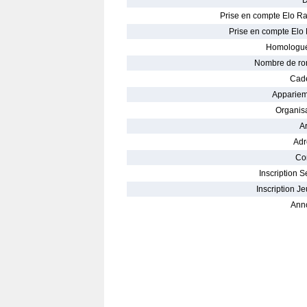
D
Prise en compte Elo Ra
Prise en compte Elo 
Homologué
Nombre de ro
Cade
Appariem
Organisa
Ar
Adr
Con
Inscription S
Inscription Je
Ann