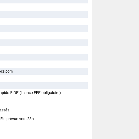
hecs.com
apide FIDE (licence FFE obligatoire)
assés.
 Fin prévue vers 23h.
)