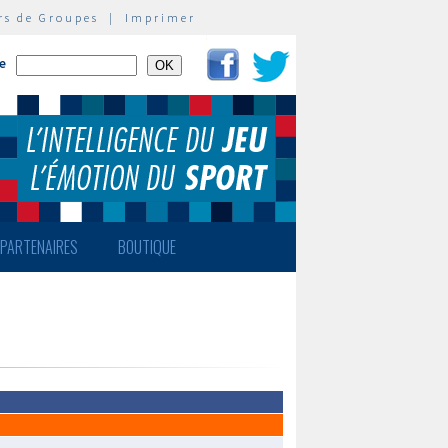
rs de Groupes
|
Imprimer
te
PARTENAIRES
BOUTIQUE