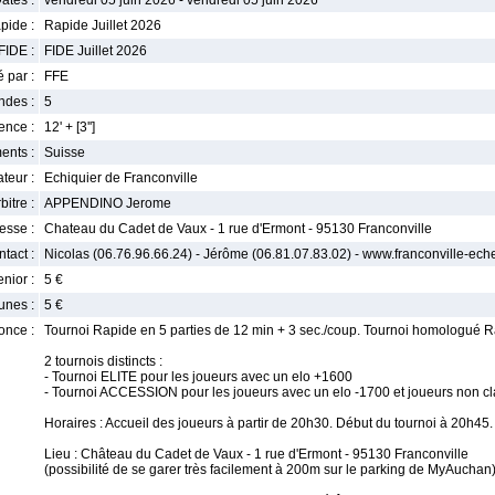
ates :
vendredi 05 juin 2026 - vendredi 05 juin 2026
pide :
Rapide Juillet 2026
FIDE :
FIDE Juillet 2026
 par :
FFE
ndes :
5
nce :
12' + [3'']
ents :
Suisse
teur :
Echiquier de Franconville
bitre :
APPENDINO Jerome
esse :
Chateau du Cadet de Vaux - 1 rue d'Ermont - 95130 Franconville
tact :
Nicolas (06.76.96.66.24) - Jérôme (06.81.07.83.02) - www.franconville-ec
enior :
5 €
unes :
5 €
once :
Tournoi Rapide en 5 parties de 12 min + 3 sec./coup. Tournoi homologué R
2 tournois distincts :
- Tournoi ELITE pour les joueurs avec un elo +1600
- Tournoi ACCESSION pour les joueurs avec un elo -1700 et joueurs non cl
Horaires : Accueil des joueurs à partir de 20h30. Début du tournoi à 20h45.
Lieu : Château du Cadet de Vaux - 1 rue d'Ermont - 95130 Franconville
(possibilité de se garer très facilement à 200m sur le parking de MyAuchan