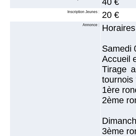
40 €
Inscription Jeunes :
20 €
Annonce :
Horaires
Samedi 0
Accueil 
Tirage 
tournois
1ère ron
2ème ro
Dimanche
3ème ro