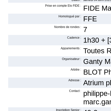
Dates :
samedi 04 avril 2026
Prise en compte Elo FIDE :
FIDE Ma
Homologué par :
FFE
Nombre de rondes :
7
Cadence :
1h30 + [3
Appariements :
Toutes 
Organisateur :
Ganty M
Arbitre :
BLOT Ph
Adresse :
Atrium 
Contact :
philip
marc.gan
Inscription Senior :