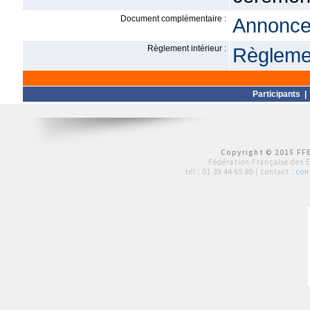
Document complémentaire :
Annonce 
Règlement intérieur :
Règlemen
Participants
Copyright © 2015 FFE
Fédération Française des 
tél :
01 39 44 65 80
| contact :
con