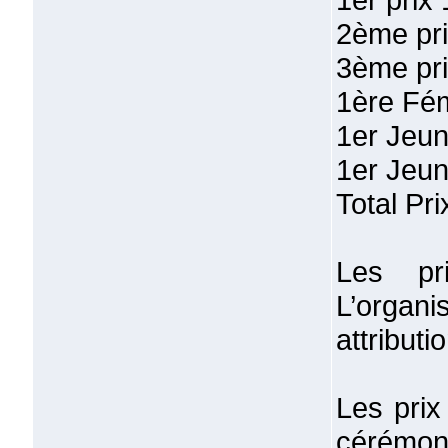
2ème pri
3ème pri
1ère Fém
1er Jeu
1er Jeu
Total Pr
Les pr
L’organi
attributio
Les prix
cérémoni