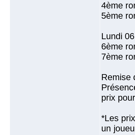
4ème ro
5ème ro
Lundi 06 
6ème ro
7ème ro
Remise d
Présenc
prix pou
*Les pri
un joueu