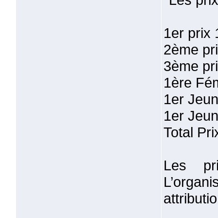
1er prix
2ème pri
3ème pri
1ère Fém
1er Jeu
1er Jeu
Total Pr
Les pr
L’organi
attributio