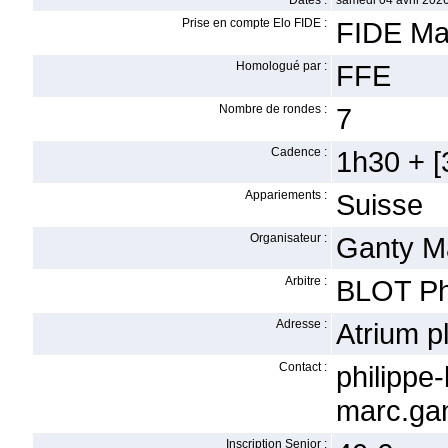
Dates :
samedi 04 avril 2026
Prise en compte Elo FIDE :
FIDE Ma
Homologué par :
FFE
Nombre de rondes :
7
Cadence :
1h30 + [3
Appariements :
Suisse
Organisateur :
Ganty M
Arbitre :
BLOT Ph
Adresse :
Atrium 
Contact :
philip
marc.gan
Inscription Senior :