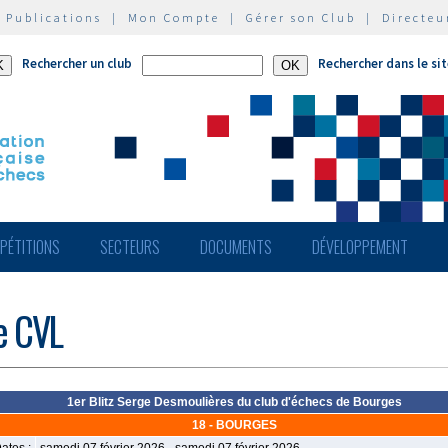
|
Publications
|
Mon Compte
|
Gérer son Club
|
Directeu
Rechercher un club
Rechercher dans le si
PÉTITIONS
SECTEURS
DOCUMENTS
DÉVELOPPEMENT
de CVL
1er Blitz Serge Desmoulières du club d'échecs de Bourges
18 - BOURGES