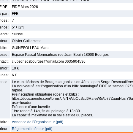
ates :
samedi 07 février 2026 - samedi 07 février 2026
FIDE :
FIDE Mars 2026
 par :
FFE
ndes :
7
nce :
5' + [2'']
ents :
Suisse
teur :
Olivier Guillemette
bitre :
GUINEFOLLEAU Marc
esse :
Espace Pascal Monmarteau rue Jean Bouin 18000 Bourges
tact :
clubechecsbourges@gmail.com 0635904536
enior :
10 €
unes :
6 €
once :
Le club d'échecs de Bourges organise son 4ème open Serge Desmoulière
La nouveauté est l'organisation d'un blitz homologué FIDE le samedi 07/
rapide.
Préinscription obligatoire (opens et blitz) :
https://docs.google.com/forms/d/e/1FAIpQLScd6Ha-eW5Ab77ZaquNusj
usp=header
Présence d'une buvette.
1ère ronde à 14h, fin du pointage à 13h30.
La capacité maximale de la salle est de 80 places.
aire :
Annonce de l'Organisateur (pdf)
ieur :
Règlement intérieur (pdf)