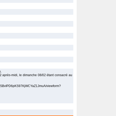
s.
02 après-midi, le dimanche 08/02 étant consacré au
Y6aSBvIPD6pKS97KjWCYaZ1JmuA/viewform?