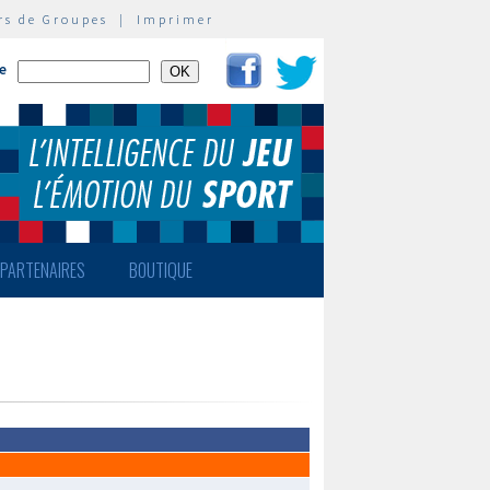
rs de Groupes
|
Imprimer
te
PARTENAIRES
BOUTIQUE