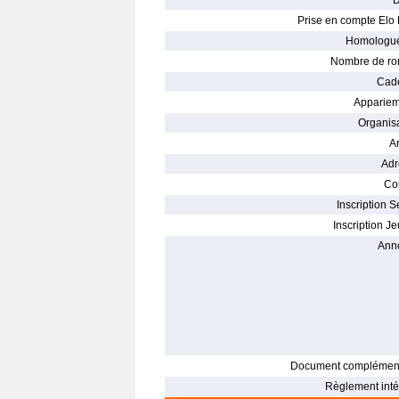
D
Prise en compte Elo 
Homologué
Nombre de ro
Cade
Appariem
Organisa
Ar
Adr
Con
Inscription S
Inscription Je
Ann
Document complément
Règlement intér