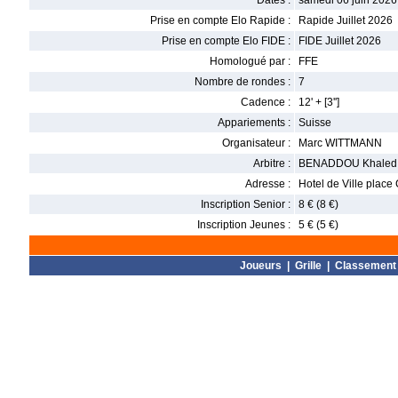
Dates :
samedi 06 juin 2026
Prise en compte Elo Rapide :
Rapide Juillet 2026
Prise en compte Elo FIDE :
FIDE Juillet 2026
Homologué par :
FFE
Nombre de rondes :
7
Cadence :
12' + [3'']
Appariements :
Suisse
Organisateur :
Marc WITTMANN
Arbitre :
BENADDOU Khaled
Adresse :
Hotel de Ville place
Inscription Senior :
8 € (8 €)
Inscription Jeunes :
5 € (5 €)
Joueurs
|
Grille
|
Classement