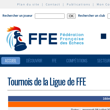
Plan du site
|
Contact
|
Publications
|
Mon C
Rechercher un joueur
Rechercher un club
ACCUEIL
DÉCOUVRIR
FFE
COMPÉTITIONS
SECTEU
Tournois de la Ligue de FFE
16èm