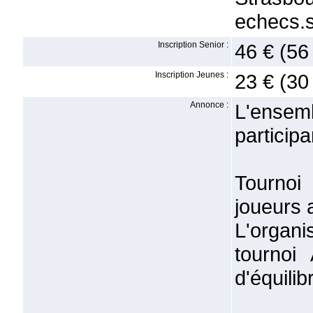
echecs.
Inscription Senior :
46 € (56
Inscription Jeunes :
23 € (30
Annonce :
L'ensem
participa
Tournoi
joueurs 
L'organ
tournoi
d'équili