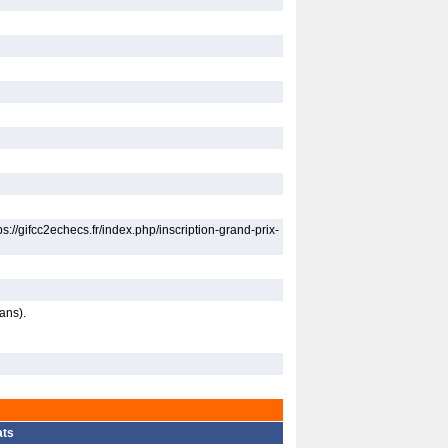
//gifcc2echecs.fr/index.php/inscription-grand-prix-
ans).
ats