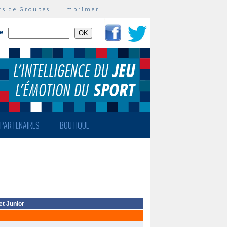
rs de Groupes
|
Imprimer
te
PARTENAIRES
BOUTIQUE
et Junior