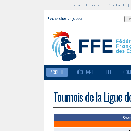
Plan du site
|
Contact
Rechercher un joueur
ACCUEIL
DÉCOUVRIR
FFE
COM
Tournois de la Ligue d
Gran