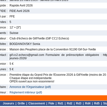
ates :
samedi 28 mars 2026 - samedi 28 mars 2026
pide :
Rapide Avril 2026
FIDE :
FIDE Avril 2026
 par :
FFE
ndes :
5
nce :
12' + [3'']
ents :
Suisse
teur :
Club d'échecs de Gif/Yvette (GIF CC2 Echecs)
bitre :
BOGDANOVSKY Sonia
esse :
Maison des Peupliers place de la Convention 91190 Gif-Sur-Yvette
tact :
gif.cc2.echecs@gmail.com Formulaire de préinscription obligatoire : https:
jeunes-2026/
enior :
5 €
unes :
5 €
once :
Première étape du Grand Prix de l'Essonne 2026 à Gif/Yvette (moins de 20 
Chaque étape est indépendante.
OPEN ouvert aux non essonniens!
aire :
Annonce de l'Organisateur (pdf)
ieur :
Règlement intérieur (pdf)
Joueurs
|
Grille
|
Classement
|
Fide
|
Rd1
|
Rd2
|
Rd3
|
Rd4
|
Rd5
|
St