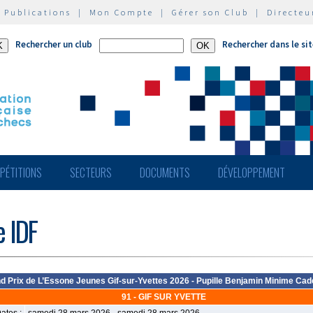
|
Publications
|
Mon Compte
|
Gérer son Club
|
Directeu
Rechercher un club
Rechercher dans le si
PÉTITIONS
SECTEURS
DOCUMENTS
DÉVELOPPEMENT
e IDF
d Prix de L’Essone Jeunes Gif-sur-Yvettes 2026 - Pupille Benjamin Minime Cad
91 - GIF SUR YVETTE