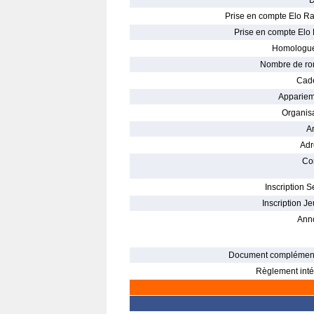
D
Prise en compte Elo Ra
Prise en compte Elo 
Homologué
Nombre de ro
Cade
Appariem
Organisa
Ar
Adr
Con
Inscription S
Inscription Je
Ann
Document complément
Règlement intér