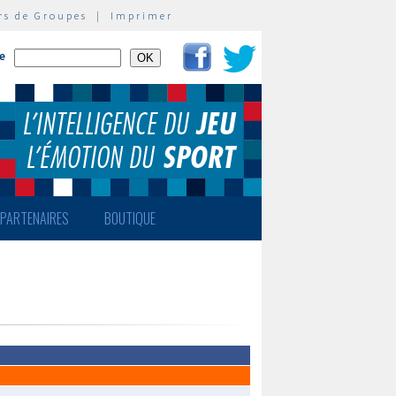
rs de Groupes
|
Imprimer
te
PARTENAIRES
BOUTIQUE