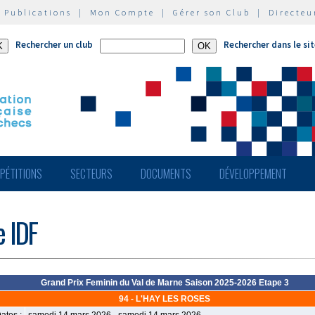
|
Publications
|
Mon Compte
|
Gérer son Club
|
Directeu
Rechercher un club
Rechercher dans le si
PÉTITIONS
SECTEURS
DOCUMENTS
DÉVELOPPEMENT
e IDF
Grand Prix Feminin du Val de Marne Saison 2025-2026 Etape 3
94 - L'HAY LES ROSES