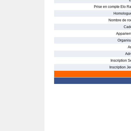
D
Prise en compte Elo Ra
Homologué
Nombre de ro
Cade
Appariem
Organisa
Ar
Adr
Inscription S
Inscription Je