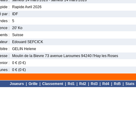
ates :
samedi 14 mars 2026 - samedi 14 mars 2026
pide :
Rapide Avril 2026
 par :
IDF
ndes :
5
nce :
20' Ko
ents :
Suisse
teur :
Edouard SEFCICK
bitre :
GELIN Helene
esse :
Moulin de la Bievre 73 avenue Laroumes 94240 l'Hay les Roses
enior :
0 € (0 €)
unes :
0 € (0 €)
Joueurs
|
Grille
|
Classement
|
Rd1
|
Rd2
|
Rd3
|
Rd4
|
Rd5
|
Stats