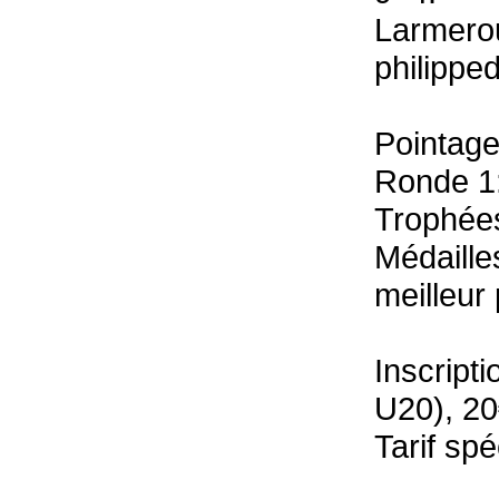
Larmero
philippe
Pointage
Ronde 1
Trophées
Médaill
meilleur
Inscript
U20), 20
Tarif sp