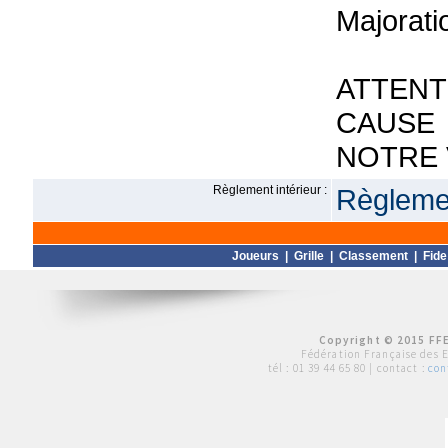
Majorati
ATTEN
CAUSE
NOTRE
Règlement intérieur :
Règlemen
Joueurs
|
Grille
|
Classement
|
Fide
Copyright © 2015 FFE
Fédération Française des 
tél :
01 39 44 65 80
| contact :
con