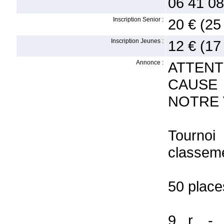
06 41 08
Inscription Senior :
20 € (25
Inscription Jeunes :
12 € (17
Annonce :
ATTEN
CAUSE
NOTRE
Tournoi
classeme
50 place
9 r. - 