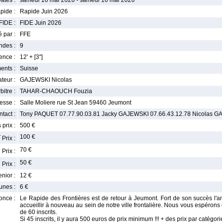
ates :
samedi 16 mai 2026 - samedi 16 mai 2026
pide :
Rapide Juin 2026
FIDE :
FIDE Juin 2026
 par :
FFE
ndes :
9
nce :
12' + [3'']
ents :
Suisse
teur :
GAJEWSKI Nicolas
bitre :
TAHAR-CHAOUCH Fouzia
esse :
Salle Moliere rue St Jean 59460 Jeumont
tact :
Tony PAQUET 07.77.90.03.81 Jacky GAJEWSKI 07.66.43.12.78 Nicolas G
 prix :
500 €
r
100 €
Prix :
e
70 €
Prix :
e
50 €
Prix :
enior :
12 €
unes :
6 €
once :
Le Rapide des Frontières est de retour à Jeumont. Fort de son succès l'a
accueillir à nouveau au sein de notre ville frontalière. Nous vous espéron
de 60 inscrits.
Si 45 inscrits, il y aura 500 euros de prix minimum !!! + des prix par catégori