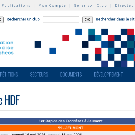
|
Publications
|
Mon Compte
|
Gérer son Club
|
Directeu
Rechercher un club
Rechercher dans le si
PÉTITIONS
SECTEURS
DOCUMENTS
DÉVELOPPEMENT
de HDF
1er Rapide des Frontières à Jeumont
59 - JEUMONT