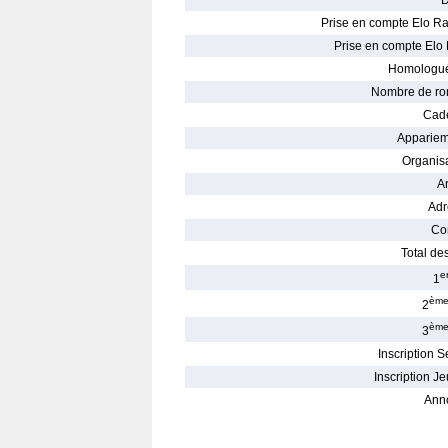
D
Prise en compte Elo Ra
Prise en compte Elo 
Homologué
Nombre de ro
Cade
Appariem
Organisa
Ar
Adr
Con
Total des
e
1
èm
2
èm
3
Inscription S
Inscription Je
Ann