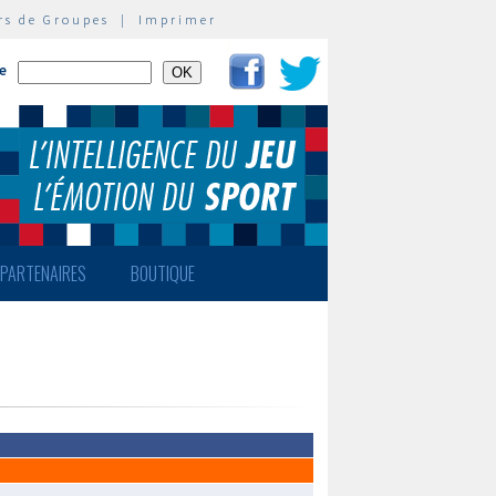
rs de Groupes
|
Imprimer
te
PARTENAIRES
BOUTIQUE