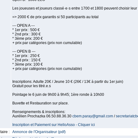
Les joueuses et joueurs classé·e·s entre 1700 et 1800 peuvent choisir leur 
=> 2000 € de prix garantis si 50 participants au total
--- OPEN A ---
* 1er prix : 500 €
* 2nd prix : 300 €
* 3ème prix: 200 €
+ prix par catégories (prix non cumulable)
--- OPEN B ---
* 1er prix : 250 €
* 2nd prix : 150 €
* 3ème prix: 100 €
+ prix par catégories (prix non cumulable)
Inscriptions: Adulte 20€ / Jeune 10 € (26€ / 13€ à partir du 1er juin)
Gratuit pour les titré.e.s
Pointage le 6 juin de 9h00 à 9h45; 1ère ronde à 10h00
Buvette et Restauration sur place.
Renseignements & inscriptions:
Aurélien Prochazka 06.50.88.36.30
cbem.paray@gmail.com
/
secretariat
Inscription et Paiement sur HelloAsso - Cliquer ici
aire :
Annonce de l'Organisateur (pdf)