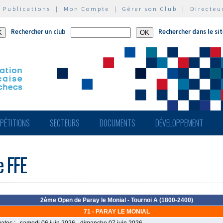
|
Publications
|
Mon Compte
|
Gérer son Club
|
Directeu
Rechercher un club
Rechercher dans le si
PÉTITIONS
SECTEURS
DOCUMENTS
DÉVELOPPEMENT
e FFE
2ème Open de Paray le Monial - Tournoi A (1800-2400)
71 - PARAY LE MONIAL