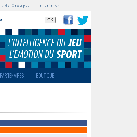
rs de Groupes
|
Imprimer
te
PARTENAIRES
BOUTIQUE