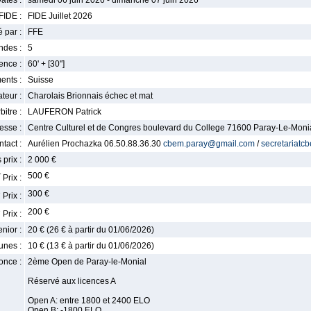
ates :
samedi 06 juin 2026 - dimanche 07 juin 2026
FIDE :
FIDE Juillet 2026
 par :
FFE
ndes :
5
nce :
60' + [30'']
ents :
Suisse
teur :
Charolais Brionnais échec et mat
bitre :
LAUFERON Patrick
esse :
Centre Culturel et de Congres boulevard du College 71600 Paray-Le-Moni
tact :
Aurélien Prochazka 06.50.88.36.30
cbem.paray@gmail.com
/
secretariat
 prix :
2 000 €
r
500 €
Prix :
e
300 €
Prix :
e
200 €
Prix :
enior :
20 € (26 € à partir du 01/06/2026)
unes :
10 € (13 € à partir du 01/06/2026)
once :
2ème Open de Paray-le-Monial
Réservé aux licences A
Open A: entre 1800 et 2400 ELO
Open B: -1800 ELO