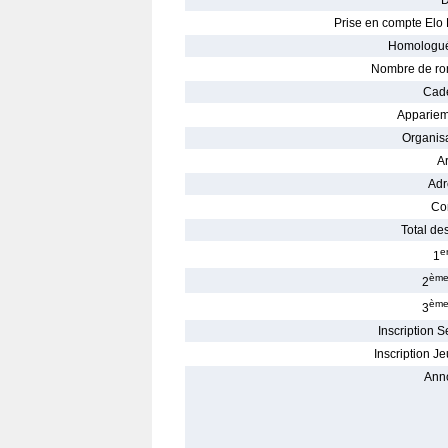
D
Prise en compte Elo 
Homologué
Nombre de ro
Cade
Appariem
Organisa
Ar
Adr
Con
Total des
e
1
èm
2
èm
3
Inscription S
Inscription Je
Ann