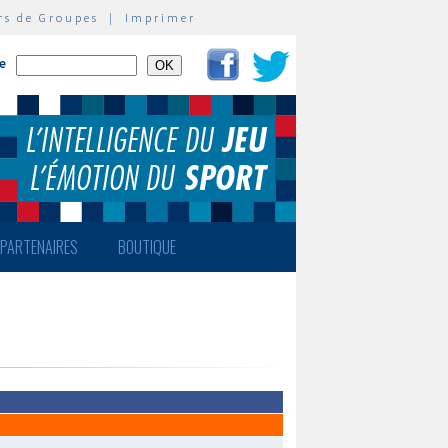
rs de Groupes
|
Imprimer
te
PARTENAIRES
BOUTIQUE