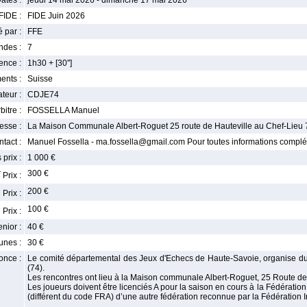
ates :
jeudi 14 mai 2026 - dimanche 17 mai 2026
FIDE :
FIDE Juin 2026
 par :
FFE
ndes :
7
nce :
1h30 + [30'']
ents :
Suisse
teur :
CDJE74
bitre :
FOSSELLA Manuel
esse :
La Maison Communale Albert-Roguet 25 route de Hauteville au Chef-Lieu
tact :
Manuel Fossella - ma.fossella@gmail.com Pour toutes informations complé
 prix :
1 000 €
r
300 €
Prix :
e
200 €
Prix :
e
100 €
Prix :
enior :
40 €
unes :
30 €
once :
Le comité départemental des Jeux d'Echecs de Haute-Savoie, organise d
(74).
Les rencontres ont lieu à la Maison communale Albert-Roguet, 25 Route de
Les joueurs doivent être licenciés A pour la saison en cours à la Fédérati
(différent du code FRA) d’une autre fédération reconnue par la Fédération 