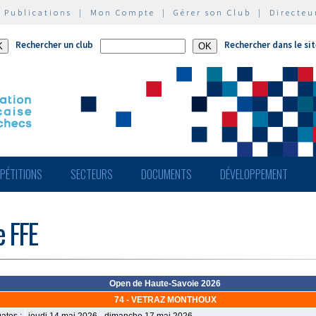
|
Publications
|
Mon Compte
|
Gérer son Club
|
Directeu
Rechercher un club
Rechercher dans le si
PÉTITIONS
SECTEURS
DOCUMENTS
DÉVELOPPEMENT
e FFE
Open de Haute-Savoie 2026
74 - VETRAZ MONTHOUX