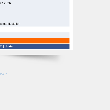
uin 2026.
la manifestation.
7
|
Stats
so.fr