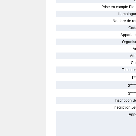
D
Prise en compte Elo 
Homologué
Nombre de ro
Cade
Appariem
Organisa
Ar
Adr
Con
Total des
e
1
èm
2
èm
3
Inscription S
Inscription Je
Ann