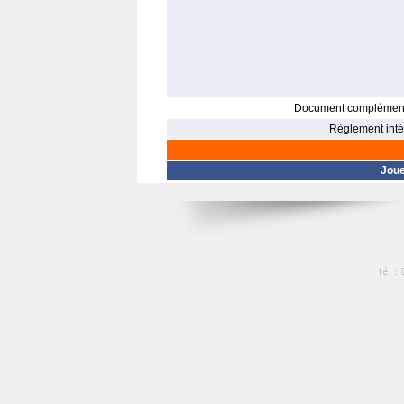
Document complément
Règlement intér
Jou
tél :