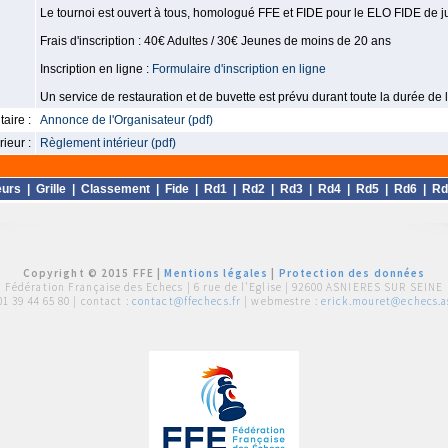
Le tournoi est ouvert à tous, homologué FFE et FIDE pour le ELO FIDE de j
Frais d'inscription : 40€ Adultes / 30€ Jeunes de moins de 20 ans
Inscription en ligne :
Formulaire d'inscription en ligne
Un service de restauration et de buvette est prévu durant toute la durée de 
aire :
Annonce de l'Organisateur (pdf)
ieur :
Règlement intérieur (pdf)
eurs
|
Grille
|
Classement
|
Fide
|
Rd1
|
Rd2
|
Rd3
|
Rd4
|
Rd5
|
Rd6
|
Rd
Copyright © 2015 FFE |
Mentions légales
|
Protection des données
Fédération Française des Echecs |
6 rue de l'Eglise | 92600 ASNIERES SUR SEINE
01 39 44 65 80
| contact :
contact@ffechecs.fr
| webmestre :
erick.mouret@echecs.as