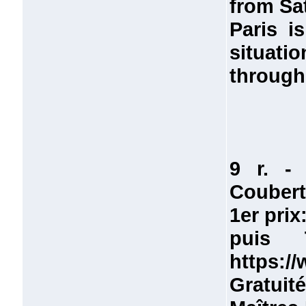
from Sat
Paris i
situati
through
9 r. - 
Coubert
1er prix
puis 
https://
Gratuit