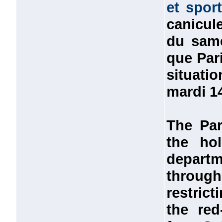
et sport
canicul
du same
que Par
situati
mardi 14
The Par
the hol
departm
through
restrict
the red