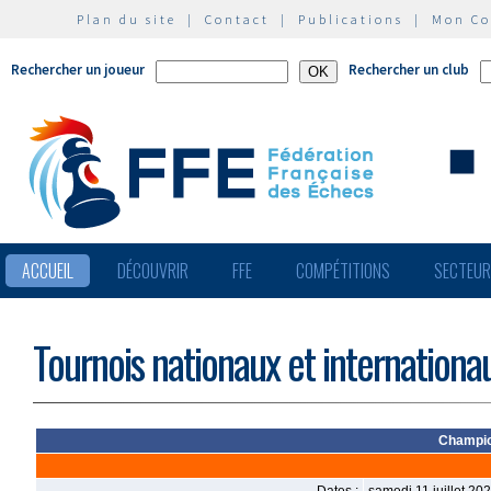
Plan du site
|
Contact
|
Publications
|
Mon C
Rechercher un joueur
Rechercher un club
ACCUEIL
DÉCOUVRIR
FFE
COMPÉTITIONS
SECTEU
Tournois nationaux et internationa
Champio