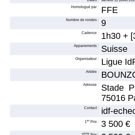
Dates :
samedi 11 juillet 202
Homologué par :
FFE
Nombre de rondes :
9
Cadence :
1h30 + [3
Appariements :
Suisse
Organisateur :
Ligue Id
Arbitre :
BOUNZO
Adresse :
Stade P
75016 Pa
Contact :
idf-echec
er
3 500 €
1
Prix :
ème
2
Prix :