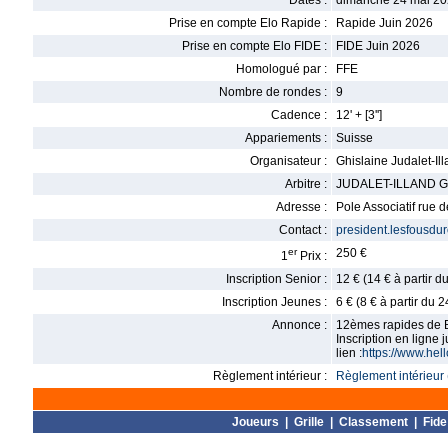
Dates :
dimanche 24 mai 20
Prise en compte Elo Rapide :
Rapide Juin 2026
Prise en compte Elo FIDE :
FIDE Juin 2026
Homologué par :
FFE
Nombre de rondes :
9
Cadence :
12' + [3'']
Appariements :
Suisse
Organisateur :
Ghislaine Judalet-Il
Arbitre :
JUDALET-ILLAND Gh
Adresse :
Pole Associatif rue
Contact :
president.lesfousdu
er
250 €
1
Prix :
Inscription Senior :
12 € (14 € à partir 
Inscription Jeunes :
6 € (8 € à partir du 
Annonce :
12èmes rapides de Bo
Inscription en ligne
lien :
https://www.he
Règlement intérieur :
Règlement intérieur 
Joueurs
|
Grille
|
Classement
|
Fide