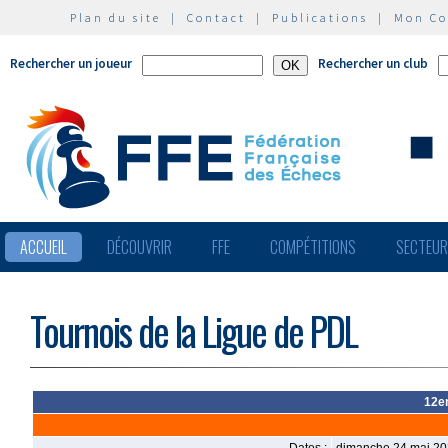
Plan du site
|
Contact
|
Publications
|
Mon C
Rechercher un joueur
Rechercher un club
ACCUEIL
DÉCOUVRIR
FFE
COMPÉTITIONS
SECTEU
Tournois de la Ligue de PDL
12e