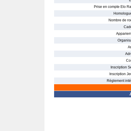
D
Prise en compte Elo Ra
Homologué
Nombre de ro
Cade
Appariem
Organisa
Ar
Adr
Con
Inscription S
Inscription Je
Règlement intér