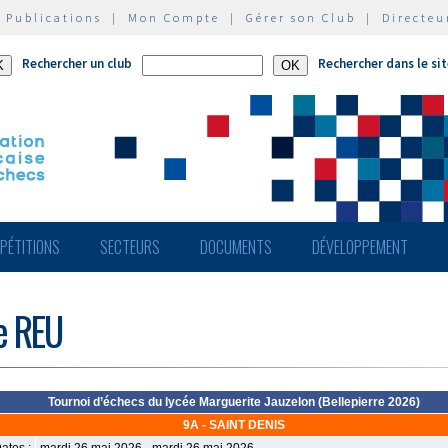
|
Publications
|
Mon Compte
|
Gérer son Club
|
Directeu
Rechercher un club
Rechercher dans le si
PÉTITIONS
SECTEURS
DOCUMENTS
DÉVELOPPEMENT
de REU
Tournoi d’échecs du lycée Marguerite Jauzelon (Bellepierre 2026)
9A - SAINT DENIS