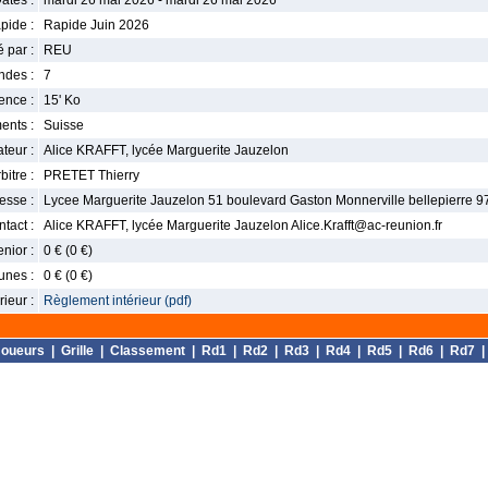
ates :
mardi 26 mai 2026 - mardi 26 mai 2026
pide :
Rapide Juin 2026
 par :
REU
ndes :
7
nce :
15' Ko
ents :
Suisse
teur :
Alice KRAFFT, lycée Marguerite Jauzelon
bitre :
PRETET Thierry
esse :
Lycee Marguerite Jauzelon 51 boulevard Gaston Monnerville bellepierre 9
tact :
Alice KRAFFT, lycée Marguerite Jauzelon Alice.Krafft@ac-reunion.fr
enior :
0 € (0 €)
unes :
0 € (0 €)
ieur :
Règlement intérieur (pdf)
Joueurs
|
Grille
|
Classement
|
Rd1
|
Rd2
|
Rd3
|
Rd4
|
Rd5
|
Rd6
|
Rd7