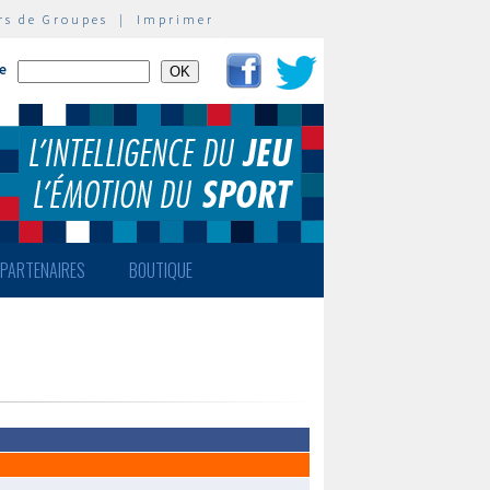
rs de Groupes
|
Imprimer
te
PARTENAIRES
BOUTIQUE